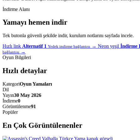
İndirme Alanı
Yamayı hemen indir
Tek butonla güvenli şekilde indir, kurulum notlarını sayfada incele.
Hızlı link
Alternatif 1
→
Neon yeşil
İndirme 
Yedek indirme bağlantısı
→
bağlantısı
Oyun Bilgileri
Hızlı detaylar
Kategori
Oyun Yamaları
Dil
Yayın
30 May 2026
İndirme
0
Görüntülenme
91
Popüler
En Çok Görüntülenenler