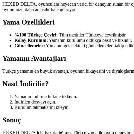
HEXED DELTA, oyunculara heyecan verici bir deneyim sunan bir oyun.
oyununuzu daha anlaşılır hale getiriyor.
Yama Özellikleri
%100 Türkçe Çeviri:
Tüm metinler Türkçeye çevrilmiştir.
Kolay Kurulum:
Yamanın kurulumu oldukça basit ve hızlıdır.
Güncellemeler:
Yamanın gelecekteki güncellemeleri takip edile
Yamanın Avantajları
Türkçe yamanın en büyük avantajı, oyunun hikayesini ve diyalogların
Nasıl İndirilir?
Yamanın indirme linkine tıklayın.
İndirilen dosyayı açın.
Kurulum talimatlarını izleyin.
Sonuç
HEXED DELTA için hazırladığımız Türkçe yama ile oyun deneyiminizi bir