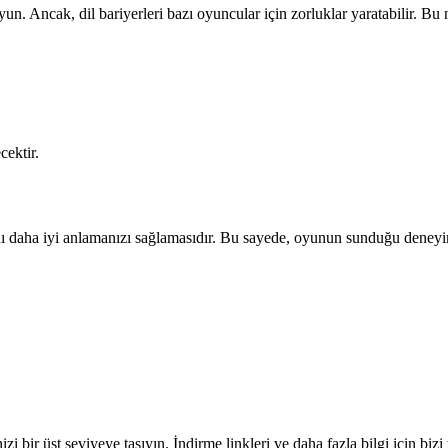
 Ancak, dil bariyerleri bazı oyuncular için zorluklar yaratabilir. 
cektir.
ı daha iyi anlamanızı sağlamasıdır. Bu sayede, oyunun sunduğu deneyim
 üst seviyeye taşıyın. İndirme linkleri ve daha fazla bilgi için bizi 