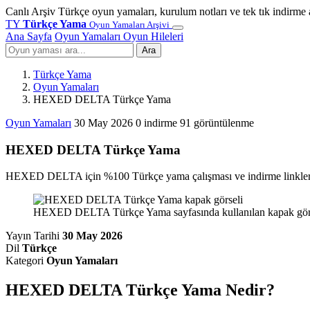
Canlı Arşiv
Türkçe oyun yamaları, kurulum notları ve tek tık indirme 
TY
Türkçe Yama
Oyun Yamaları Arşivi
Ana Sayfa
Oyun Yamaları
Oyun Hileleri
Ara
Türkçe Yama
Oyun Yamaları
HEXED DELTA Türkçe Yama
Oyun Yamaları
30 May 2026
0 indirme
91 görüntülenme
HEXED DELTA Türkçe Yama
HEXED DELTA için %100 Türkçe yama çalışması ve indirme linkleri.
HEXED DELTA Türkçe Yama sayfasında kullanılan kapak görse
Yayın Tarihi
30 May 2026
Dil
Türkçe
Kategori
Oyun Yamaları
HEXED DELTA Türkçe Yama Nedir?