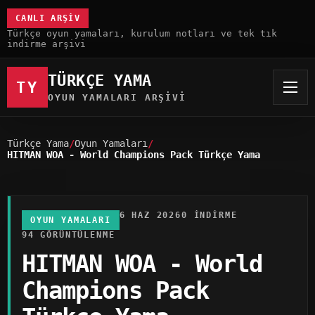
CANLI ARŞIV
Türkçe oyun yamaları, kurulum notları ve tek tık
indirme arşivi
TÜRKÇE YAMA
TY
OYUN YAMALARI ARŞIVI
Türkçe Yama
Oyun Yamaları
HITMAN WOA - World Champions Pack Türkçe Yama
6 HAZ 2026
0 INDIRME
OYUN YAMALARI
94 GÖRÜNTÜLENME
HITMAN WOA - World
Champions Pack