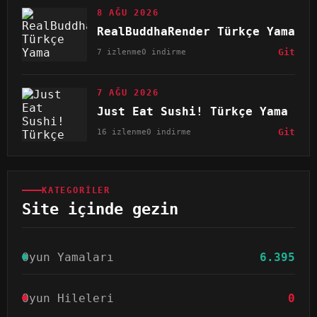
8 AĞU 2026
RealBuddhaRender Türkçe Yama
7 izlenme
0 indirme
Git
7 AĞU 2026
Just Eat Sushi! Türkçe Yama
16 izlenme
0 indirme
Git
KATEGORILER
Site içinde gezin
Oyun Yamaları
6.395
Oyun Hileleri
0