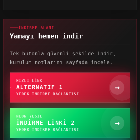
İNDIRME ALANI
Yamayı hemen indir
Tek butonla güvenli şekilde indir,
kurulum notlarını sayfada incele.
HIZLI LINK
→
ALTERNATIF 1
YEDEK INDIRME BAĞLANTISI
NEON YEŞIL
→
İNDIRME LINKI 2
YEDEK INDIRME BAĞLANTISI