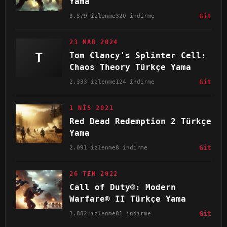
Yama
3.379 izlenme
320 indirme
Git
23 MAR 2024
T
Tom Clancy's Splinter Cell:
Chaos Theory Türkçe Yama
2.333 izlenme
124 indirme
Git
1 NIS 2021
Red Dead Redemption 2 Türkçe
Yama
2.091 izlenme
8 indirme
Git
26 TEM 2022
Call of Duty®: Modern
Warfare® II Türkçe Yama
1.882 izlenme
81 indirme
Git