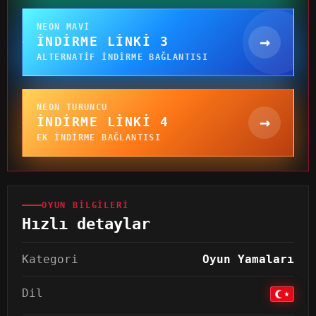
NEON MAVI
→
İNDIRME LINKI 3
ALTERNATIF INDIRME BAĞLANTISI
NEON TURUNCU
→
İNDIRME LINKI 4
EK INDIRME BAĞLANTISI
OYUN BILGILERI
Hızlı detaylar
Kategori
Oyun Yamaları
Dil