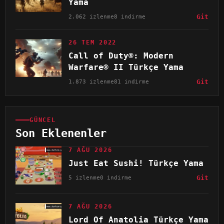
Yama
2.062 izlenme
8 indirme
Git
26 TEM 2022
Call of Duty®: Modern
Warfare® II Türkçe Yama
1.873 izlenme
81 indirme
Git
GÜNCEL
Son Eklenenler
7 AĞU 2026
Just Eat Sushi! Türkçe Yama
5 izlenme
0 indirme
Git
7 AĞU 2026
Lord Of Anatolia Türkçe Yama