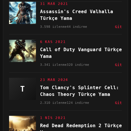
31 MAR 2021
Assassin's Creed Valhalla
Türkçe Yama
3.598 izlenme
44 indirme
Git
6 KAS 2021
Call of Duty Vanguard Türkçe
Yama
3.341 izlenme
320 indirme
Git
23 MAR 2024
T
Tom Clancy's Splinter Cell:
Chaos Theory Türkçe Yama
2.310 izlenme
124 indirme
Git
1 NIS 2021
Red Dead Redemption 2 Türkçe