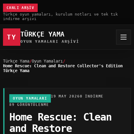
CANLI ARŞIV
Türkçe oyun yamaları, kurulum notları ve tek tık
indirme arşivi
TÜRKÇE YAMA
TY
OYUN YAMALARI ARŞIVI
Türkçe Yama
Oyun Yamaları
Home Rescue: Clean and Restore Collector's Edition
Türkçe Yama
19 MAY 2026
0 INDIRME
OYUN YAMALARI
89 GÖRÜNTÜLENME
Home Rescue: Clean
and Restore