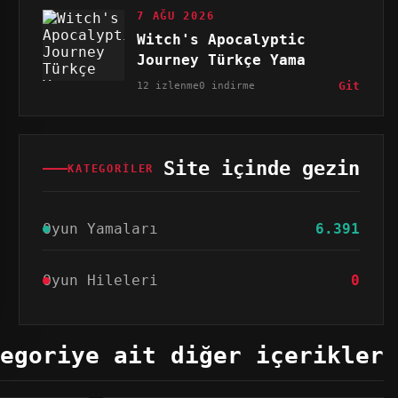
7 AĞU 2026
Witch's Apocalyptic
Journey Türkçe Yama
12 izlenme
0 indirme
Git
Site içinde gezin
KATEGORILER
Oyun Yamaları
6.391
Oyun Hileleri
0
egoriye ait diğer içerikler