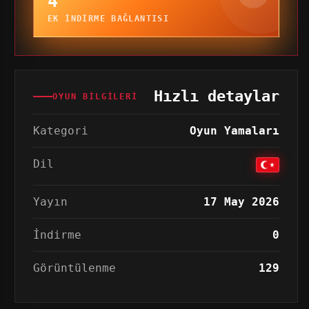
4
EK INDIRME BAĞLANTISI
Hızlı detaylar
OYUN BILGILERI
Kategori
Oyun Yamaları
Dil
Yayın
17 May 2026
İndirme
0
Görüntülenme
129