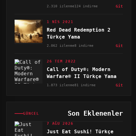
2.310 izlenme
124 indirme
Git
1 NIS 2021
Red Dead Redemption 2
Türkçe Yama
2.062 izlenme
8 indirme
Git
26 TEM 2022
Call of Duty®: Modern
Warfare® II Türkçe Yama
1.873 izlenme
81 indirme
Git
Son Eklenenler
GÜNCEL
7 AĞU 2026
Just Eat Sushi! Türkçe