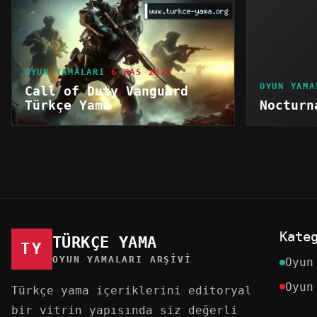
OYUN YAMALARI
6 KAS 2021
OYUN YAMA
Call of Duty Vanguard
Türkçe Yama
Nocturn
Kate
TÜRKÇE YAMA
TY
OYUN YAMALARI ARŞIVI
Oyun
Oyun
Türkçe yama içeriklerini editoryal
bir vitrin yapısında siz değerli