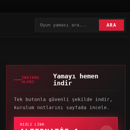
ARA
Yamayı hemen
İNDIRME
indir
ALANI
Tek butonla güvenli şekilde indir,
kurulum notlarını sayfada incele.
HIZLI LINK