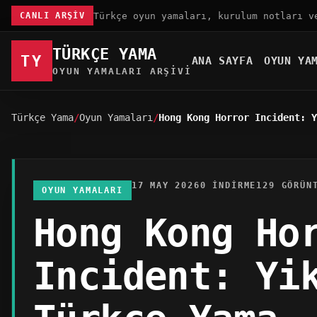
Türkçe oyun yamaları, kurulum notları v
CANLI ARŞIV
TÜRKÇE YAMA
TY
ANA SAYFA
OYUN YA
OYUN YAMALARI ARŞIVI
Türkçe Yama
Oyun Yamaları
Hong Kong Horror Incident: Y
17 MAY 2026
0 INDIRME
129 GÖRÜN
OYUN YAMALARI
Hong Kong Ho
Incident: Yi