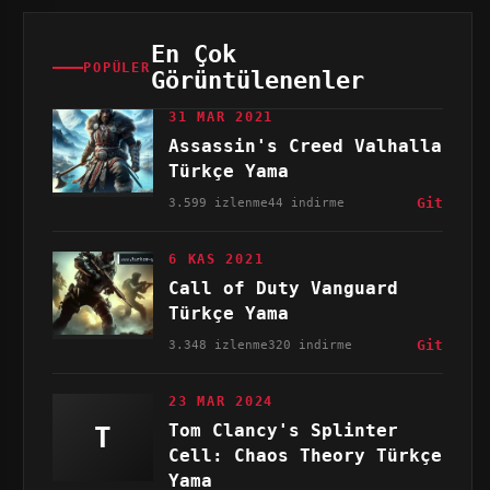
En Çok
POPÜLER
Görüntülenenler
31 MAR 2021
Assassin's Creed Valhalla
Türkçe Yama
3.599 izlenme
44 indirme
Git
6 KAS 2021
Call of Duty Vanguard
Türkçe Yama
3.348 izlenme
320 indirme
Git
23 MAR 2024
Tom Clancy's Splinter
T
Cell: Chaos Theory Türkçe
Yama