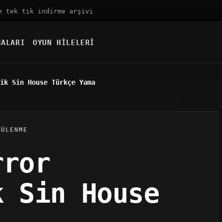
e tek tık indirme arşivi
MALARI
OYUN HILELERI
ik Sin House Türkçe Yama
TÜLENME
rror
k Sin House