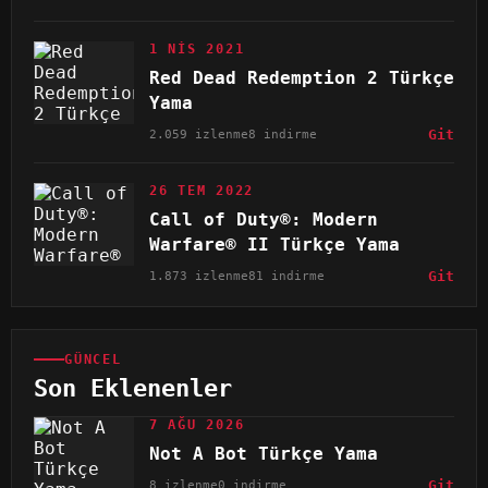
1 NIS 2021
Red Dead Redemption 2 Türkçe
Yama
2.059 izlenme
8 indirme
Git
26 TEM 2022
Call of Duty®: Modern
Warfare® II Türkçe Yama
1.873 izlenme
81 indirme
Git
GÜNCEL
Son Eklenenler
7 AĞU 2026
Not A Bot Türkçe Yama
8 izlenme
0 indirme
Git