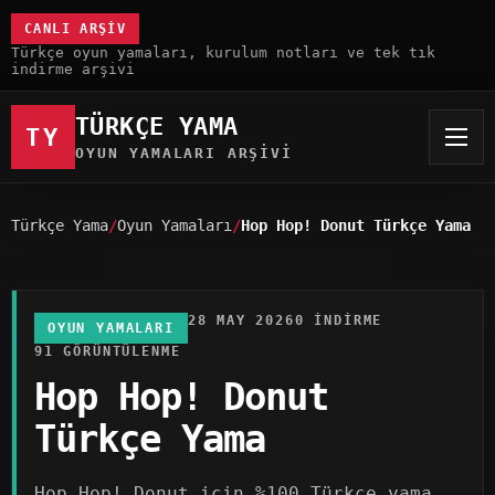
CANLI ARŞIV
Türkçe oyun yamaları, kurulum notları ve tek tık
indirme arşivi
TÜRKÇE YAMA
TY
OYUN YAMALARI ARŞIVI
Türkçe Yama
Oyun Yamaları
Hop Hop! Donut Türkçe Yama
28 MAY 2026
0 INDIRME
OYUN YAMALARI
91 GÖRÜNTÜLENME
Hop Hop! Donut
Türkçe Yama
Hop Hop! Donut için %100 Türkçe yama