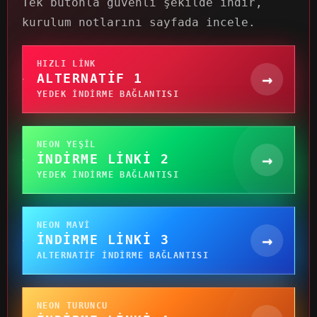
Tek butonla güvenli şekilde indir,
kurulum notlarını sayfada incele.
HIZLI LINK
→
ALTERNATIF 1
YEDEK INDIRME BAĞLANTISI
NEON YEŞIL
→
İNDIRME LINKI 2
YEDEK INDIRME BAĞLANTISI
NEON MAVI
→
İNDIRME LINKI 3
ALTERNATIF INDIRME BAĞLANTISI
NEON TURUNCU