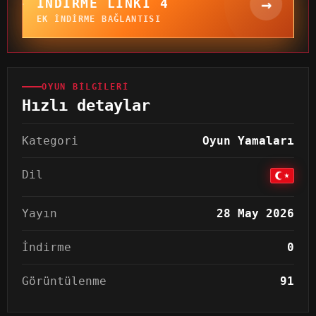
→
İNDIRME LINKI 4
EK INDIRME BAĞLANTISI
OYUN BILGILERI
Hızlı detaylar
Kategori
Oyun Yamaları
Dil
Yayın
28 May 2026
İndirme
0
Görüntülenme
91