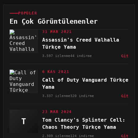
POPÜLER
En Çok Görüntülenenler
31 MAR 2021
Assassin's Creed Valhalla
Türkçe Yama
3.597 izlenme
44 indirme
Git
6 KAS 2021
Call of Duty Vanguard Türkçe
Yama
3.337 izlenme
320 indirme
Git
23 MAR 2024
T
Tom Clancy's Splinter Cell:
Chaos Theory Türkçe Yama
2.309 izlenme
124 indirme
Git