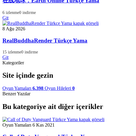
在线地球：Earth Online Türkçe Yama
6 izlenme
0 indirme
Git
8 Ağu 2026
RealBuddhaRender Türkçe Yama
15 izlenme
0 indirme
Git
Kategoriler
Site içinde gezin
Oyun Yamaları
6.398
Oyun Hileleri
0
Benzer Yazılar
Bu kategoriye ait diğer içerikler
Oyun Yamaları
6 Kas 2021