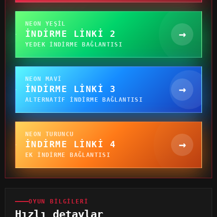
NEON YEŞIL
→
İNDIRME LINKI 2
YEDEK INDIRME BAĞLANTISI
NEON MAVI
→
İNDIRME LINKI 3
ALTERNATIF INDIRME BAĞLANTISI
NEON TURUNCU
→
İNDIRME LINKI 4
EK INDIRME BAĞLANTISI
OYUN BILGILERI
Hızlı detaylar