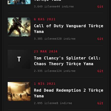
3.649 izlenme
44 indirme
Git
6 KAS 2021
Call of Duty Vanguard Türkçe
Yama
3.385 izlenme
320 indirme
Git
23 MAR 2024
T
Tom Clancy's Splinter Cell:
Chaos Theory Türkçe Yama
2.335 izlenme
124 indirme
Git
1 NIS 2021
Red Dead Redemption 2 Türkçe
Yama
2.095 izlenme
8 indirme
Git