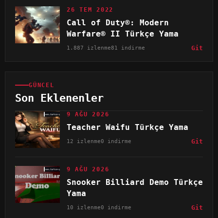
26 TEM 2022
Call of Duty®: Modern
Warfare® II Türkçe Yama
1.887 izlenme
81 indirme
Git
GÜNCEL
Son Eklenenler
9 AĞU 2026
Teacher Waifu Türkçe Yama
12 izlenme
0 indirme
Git
9 AĞU 2026
Snooker Billiard Demo Türkçe
Yama
10 izlenme
0 indirme
Git