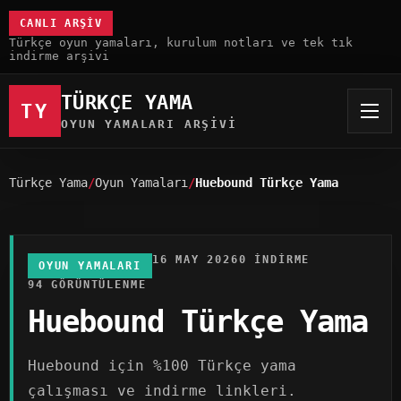
CANLI ARŞIV
Türkçe oyun yamaları, kurulum notları ve tek tık
indirme arşivi
TÜRKÇE YAMA
TY
OYUN YAMALARI ARŞIVI
Türkçe Yama
Oyun Yamaları
Huebound Türkçe Yama
16 MAY 2026
0 INDIRME
OYUN YAMALARI
94 GÖRÜNTÜLENME
Huebound Türkçe Yama
Huebound için %100 Türkçe yama
çalışması ve indirme linkleri.