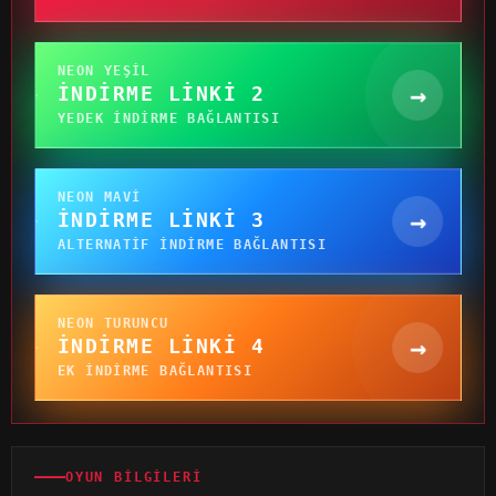
NEON YEŞIL
→
İNDIRME LINKI 2
YEDEK INDIRME BAĞLANTISI
NEON MAVI
→
İNDIRME LINKI 3
ALTERNATIF INDIRME BAĞLANTISI
NEON TURUNCU
→
İNDIRME LINKI 4
EK INDIRME BAĞLANTISI
OYUN BILGILERI