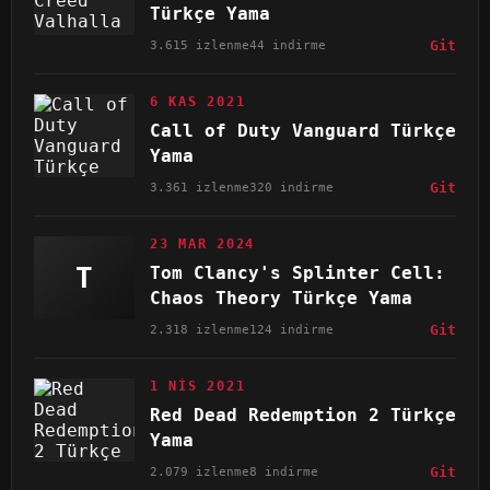
Türkçe Yama
3.615 izlenme
44 indirme
Git
6 KAS 2021
Call of Duty Vanguard Türkçe
Yama
3.361 izlenme
320 indirme
Git
23 MAR 2024
T
Tom Clancy's Splinter Cell:
Chaos Theory Türkçe Yama
2.318 izlenme
124 indirme
Git
1 NIS 2021
Red Dead Redemption 2 Türkçe
Yama
2.079 izlenme
8 indirme
Git