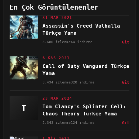
En Çok Görüntülenenler
31 MAR 2021
Assassin's Creed Valhalla
Türkçe Yama
3.686 izlenme
44 indirme
Git
6 KAS 2021
Call of Duty Vanguard Türkçe
Yama
3.434 izlenme
320 indirme
Git
23 MAR 2024
T
Tom Clancy's Splinter Cell:
Chaos Theory Türkçe Yama
2.343 izlenme
124 indirme
Git
1 NIS 2021