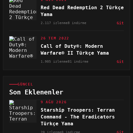
Red Dead Redemption 2 Türkçe
Yama
2.117 izlenme
8 indirme
Git
26 TEM 2022
Call of Duty®: Modern
Warfare® II Türkçe Yama
1.905 izlenme
81 indirme
Git
GÜNCEL
Son Eklenenler
9 AĞU 2026
Starship Troopers: Terran
Command - The Eradicators
Türkçe Yama
20 izlenme
0 indirme
Git