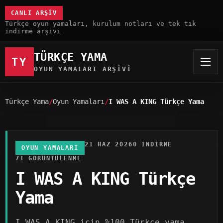
CANLI ARŞIV
Türkçe oyun yamaları, kurulum notları ve tek tık
indirme arşivi
TÜRKÇE YAMA
TY
OYUN YAMALARI ARŞIVI
Türkçe Yama
Oyun Yamaları
I WAS A KING Türkçe Yama
21 HAZ 2026
0 INDIRME
OYUN YAMALARI
71 GÖRÜNTÜLENME
I WAS A KING Türkçe
Yama
I WAS A KING için %100 Türkçe yama