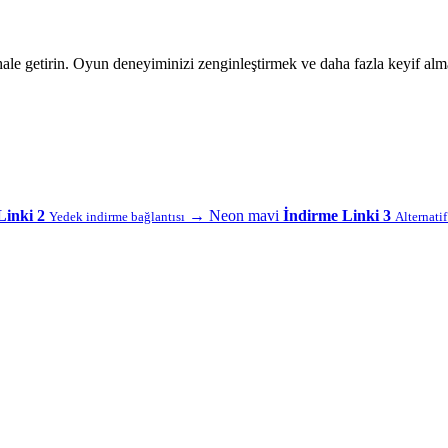
hale getirin. Oyun deneyiminizi zenginleştirmek ve daha fazla keyif alm
Linki 2
→
Neon mavi
İndirme Linki 3
Yedek indirme bağlantısı
Alternati