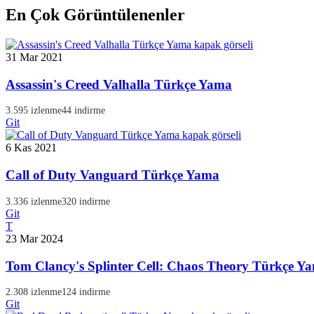
En Çok Görüntülenenler
31 Mar 2021
Assassin's Creed Valhalla Türkçe Yama
3.595 izlenme
44 indirme
Git
6 Kas 2021
Call of Duty Vanguard Türkçe Yama
3.336 izlenme
320 indirme
Git
T
23 Mar 2024
Tom Clancy's Splinter Cell: Chaos Theory Türkçe Y
2.308 izlenme
124 indirme
Git