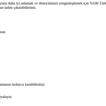
. Bu oyunu daha iyi anlamak ve deneyiminizi zenginleştirmek için %100 T
n tadını çıkarabilirsiniz.
nar.
manızı kolayca kurabilirsiniz:
yalayın.
.