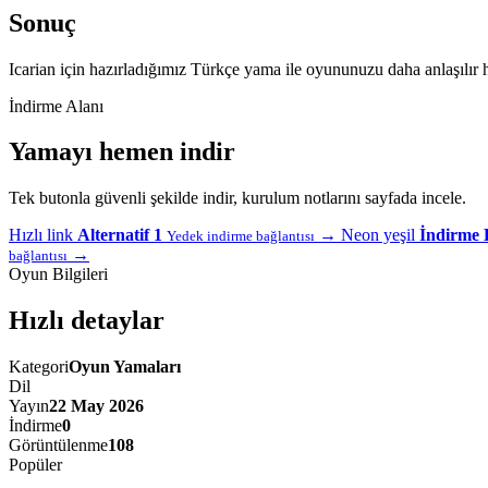
Sonuç
Icarian için hazırladığımız Türkçe yama ile oyununuzu daha anlaşılır 
İndirme Alanı
Yamayı hemen indir
Tek butonla güvenli şekilde indir, kurulum notlarını sayfada incele.
Hızlı link
Alternatif 1
→
Neon yeşil
İndirme 
Yedek indirme bağlantısı
→
bağlantısı
Oyun Bilgileri
Hızlı detaylar
Kategori
Oyun Yamaları
Dil
Yayın
22 May 2026
İndirme
0
Görüntülenme
108
Popüler