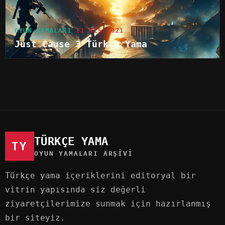
OYUN YAMALARI
11 NIS 2021
Just Cause 3 Türkçe Yama
TÜRKÇE YAMA
TY
OYUN YAMALARI ARŞIVI
Türkçe yama içeriklerini editoryal bir
vitrin yapısında siz değerli
ziyaretçilerimize sunmak için hazırlanmış
bir siteyiz.