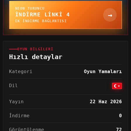
NEON TURUNCU
→
İNDIRME LINKI 4
EK INDIRME BAĞLANTISI
OYUN BILGILERI
Hızlı detaylar
Kategori
Oyun Yamaları
Dil
Yayın
22 Haz 2026
İndirme
0
Görüntülenme
72