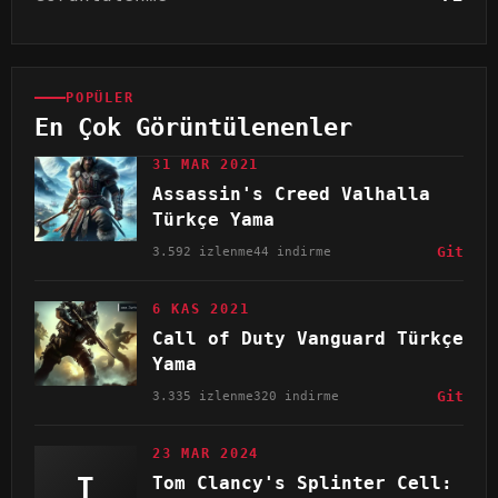
POPÜLER
En Çok Görüntülenenler
31 MAR 2021
Assassin's Creed Valhalla
Türkçe Yama
3.592 izlenme
44 indirme
Git
6 KAS 2021
Call of Duty Vanguard Türkçe
Yama
3.335 izlenme
320 indirme
Git
23 MAR 2024
T
Tom Clancy's Splinter Cell: