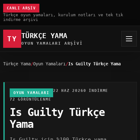
CANLI ARŞIV
Türkçe oyun yamaları, kurulum notları ve tek tık
indirme arşivi
TÜRKÇE YAMA
TY
OYUN YAMALARI ARŞIVI
Türkçe Yama
Oyun Yamaları
Is Guilty Türkçe Yama
22 HAZ 2026
0 INDIRME
OYUN YAMALARI
72 GÖRÜNTÜLENME
Is Guilty Türkçe
Yama
Is Guilty için %100 Türkçe yama