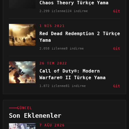
Chaos Theory Türkçe Yama
2.299 izlenme
124 indirme
Git
1 NIS 2021
Red Dead Redemption 2 Türkçe
Yama
2.058 izlenme
8 indirme
Git
26 TEM 2022
Call of Duty®: Modern
Warfare® II Türkçe Yama
1.872 izlenme
81 indirme
Git
GÜNCEL
Son Eklenenler
7 AĞU 2026