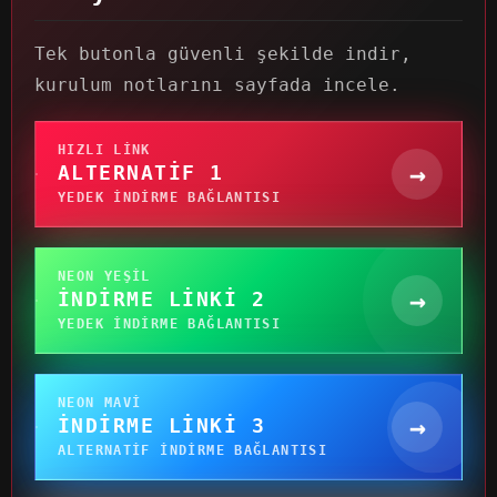
Tek butonla güvenli şekilde indir,
kurulum notlarını sayfada incele.
HIZLI LINK
→
ALTERNATIF 1
YEDEK INDIRME BAĞLANTISI
NEON YEŞIL
→
İNDIRME LINKI 2
YEDEK INDIRME BAĞLANTISI
NEON MAVI
→
İNDIRME LINKI 3
ALTERNATIF INDIRME BAĞLANTISI