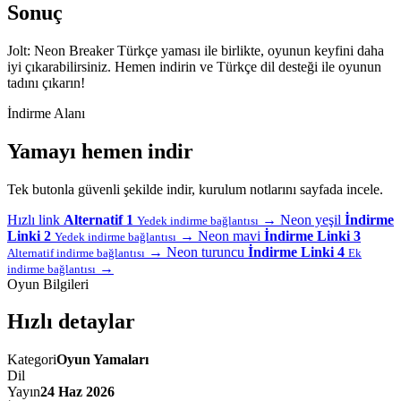
Sonuç
Jolt: Neon Breaker Türkçe yaması ile birlikte, oyunun keyfini daha
iyi çıkarabilirsiniz. Hemen indirin ve Türkçe dil desteği ile oyunun
tadını çıkarın!
İndirme Alanı
Yamayı hemen indir
Tek butonla güvenli şekilde indir, kurulum notlarını sayfada incele.
Hızlı link
Alternatif 1
→
Neon yeşil
İndirme
Yedek indirme bağlantısı
Linki 2
→
Neon mavi
İndirme Linki 3
Yedek indirme bağlantısı
→
Neon turuncu
İndirme Linki 4
Alternatif indirme bağlantısı
Ek
→
indirme bağlantısı
Oyun Bilgileri
Hızlı detaylar
Kategori
Oyun Yamaları
Dil
Yayın
24 Haz 2026