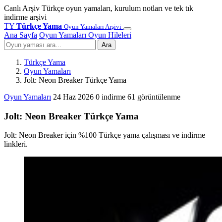
Canlı Arşiv
Türkçe oyun yamaları, kurulum notları ve tek tık
indirme arşivi
TY
Türkçe Yama
Oyun Yamaları Arşivi
Ana Sayfa
Oyun Yamaları
Oyun Hileleri
Ara
Türkçe Yama
Oyun Yamaları
Jolt: Neon Breaker Türkçe Yama
Oyun Yamaları
24 Haz 2026
0 indirme
61 görüntülenme
Jolt: Neon Breaker Türkçe Yama
Jolt: Neon Breaker için %100 Türkçe yama çalışması ve indirme
linkleri.