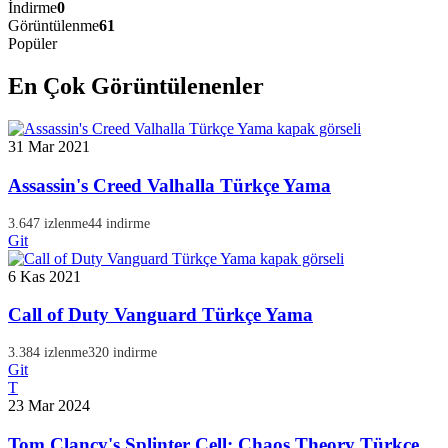
İndirme
0
Görüntülenme
61
Popüler
En Çok Görüntülenenler
31 Mar 2021
Assassin's Creed Valhalla Türkçe Yama
3.647 izlenme
44 indirme
Git
6 Kas 2021
Call of Duty Vanguard Türkçe Yama
3.384 izlenme
320 indirme
Git
T
23 Mar 2024
Tom Clancy's Splinter Cell: Chaos Theory Türkçe