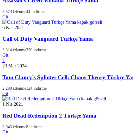
Assassin's Creed Valhalla Türkçe Yama
3.573 izlenme
44 indirme
Git
6 Kas 2021
Call of Duty Vanguard Türkçe Yama
3.314 izlenme
320 indirme
Git
T
23 Mar 2024
Tom Clancy's Splinter Cell: Chaos Theory Türkçe Y
2.290 izlenme
124 indirme
Git
1 Nis 2021
Red Dead Redemption 2 Türkçe Yama
2.043 izlenme
8 indirme
Git