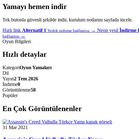
Yamayı hemen indir
Tek butonla güvenli şekilde indir, kurulum notlarını sayfada incele.
Hızlı link
Alternatif 1
→
Neon yeşil
İndirme 
Yedek indirme bağlantısı
→
bağlantısı
Oyun Bilgileri
Hızlı detaylar
Kategori
Oyun Yamaları
Dil
Yayın
2 Tem 2026
İndirme
0
Görüntülenme
58
Popüler
En Çok Görüntülenenler
31 Mar 2021