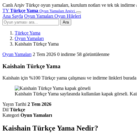
Canlı Arşiv
Türkçe oyun yamaları, kurulum notları ve tek tık indirme 
TY
Türkçe Yama
Oyun Yamaları Arşivi
Ana Sayfa
Oyun Yamaları
Oyun Hileleri
Ara
Türkçe Yama
Oyun Yamaları
Kaishain Türkçe Yama
Oyun Yamaları
2 Tem 2026
0 indirme
58 görüntülenme
Kaishain Türkçe Yama
Kaishain için %100 Türkçe yama çalışması ve indirme linkleri burada s
Kaishain Türkçe Yama sayfasında kullanılan kapak görseli. Kais
Yayın Tarihi
2 Tem 2026
Dil
Türkçe
Kategori
Oyun Yamaları
Kaishain Türkçe Yama Nedir?