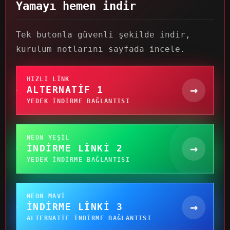
Yamayı hemen indir
Tek butonla güvenli şekilde indir,
kurulum notlarını sayfada incele.
HIZLI LINK
→
ALTERNATIF 1
YEDEK INDIRME BAĞLANTISI
NEON YEŞIL
→
İNDIRME LINKI 2
YEDEK INDIRME BAĞLANTISI
NEON MAVI
→
İNDIRME LINKI 3
ALTERNATIF INDIRME BAĞLANTISI