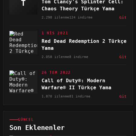
T
Tom Clancy's Splinter Cell:
Chaos Theory Türkçe Yama
2.298 izlenme
124 indirme
Git
1 NIS 2021
Red Dead Redemption 2 Türkçe
Yama
2.058 izlenme
8 indirme
Git
26 TEM 2022
Call of Duty®: Modern
Warfare® II Türkçe Yama
1.870 izlenme
81 indirme
Git
GÜNCEL
Son Eklenenler