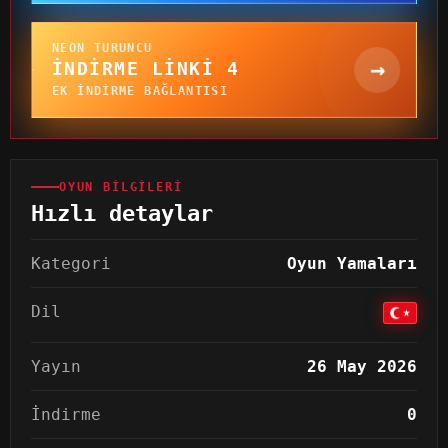
NEON TURUNCU
→
İNDIRME LINKI 4
EK INDIRME BAĞLANTISI
OYUN BILGILERI
Hızlı detaylar
Kategori
Oyun Yamaları
Dil
Yayın
26 May 2026
İndirme
0