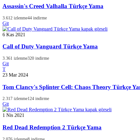
Assassin's Creed Valhalla Türkçe Yama
3.612 izlenme
44 indirme
Git
6 Kas 2021
Call of Duty Vanguard Türkçe Yama
3.361 izlenme
320 indirme
Git
T
23 Mar 2024
Tom Clancy's Splinter Cell: Chaos Theory Türkçe Y
2.317 izlenme
124 indirme
Git
1 Nis 2021
Red Dead Redemption 2 Türkçe Yama
2.076 izlenme
8 indirme