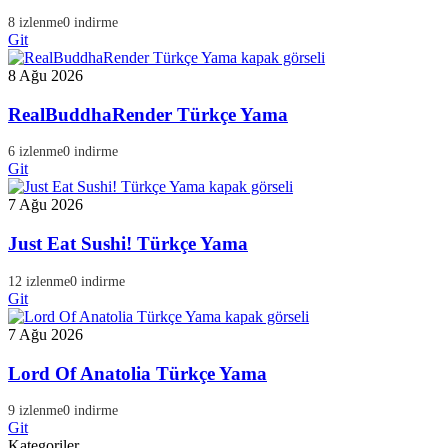
8 izlenme
0 indirme
Git
8 Ağu 2026
RealBuddhaRender Türkçe Yama
6 izlenme
0 indirme
Git
7 Ağu 2026
Just Eat Sushi! Türkçe Yama
12 izlenme
0 indirme
Git
7 Ağu 2026
Lord Of Anatolia Türkçe Yama
9 izlenme
0 indirme
Git
Kategoriler