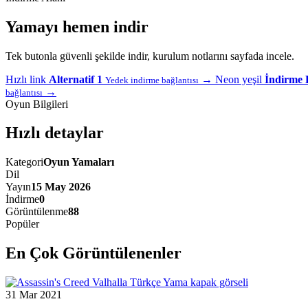
Yamayı hemen indir
Tek butonla güvenli şekilde indir, kurulum notlarını sayfada incele.
Hızlı link
Alternatif 1
→
Neon yeşil
İndirme 
Yedek indirme bağlantısı
→
bağlantısı
Oyun Bilgileri
Hızlı detaylar
Kategori
Oyun Yamaları
Dil
Yayın
15 May 2026
İndirme
0
Görüntülenme
88
Popüler
En Çok Görüntülenenler
31 Mar 2021