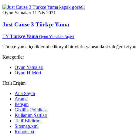
Oyun Yamaları
11 Nis 2021
Just Cause 3 Türkçe Yama
TY
Türkçe Yama
Oyun Yamaları Arşivi
Türkçe yama içeriklerini editoryal bir vitrin yapısında siz değerli ziyar
Kategoriler
Oyun Yamaları
Oyun Hileleri
Hızlı Erişim
Ana Sayfa
Arama
İletişim
Gizlilik Politikası
Kullanım Şartları
Telif Bildirimi
Sitemap.xml
Robots.txt