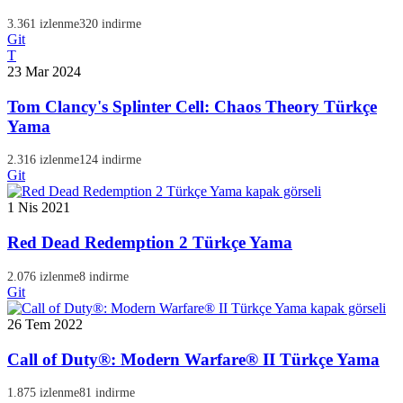
3.361 izlenme
320 indirme
Git
T
23 Mar 2024
Tom Clancy's Splinter Cell: Chaos Theory Türkçe
Yama
2.316 izlenme
124 indirme
Git
1 Nis 2021
Red Dead Redemption 2 Türkçe Yama
2.076 izlenme
8 indirme
Git
26 Tem 2022
Call of Duty®: Modern Warfare® II Türkçe Yama
1.875 izlenme
81 indirme