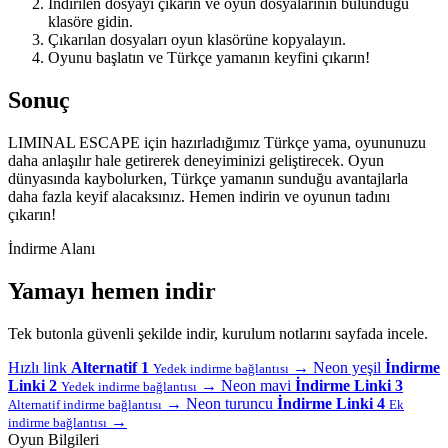
İndirilen dosyayı çıkarın ve oyun dosyalarının bulunduğu
klasöre gidin.
Çıkarılan dosyaları oyun klasörüne kopyalayın.
Oyunu başlatın ve Türkçe yamanın keyfini çıkarın!
Sonuç
LIMINAL ESCAPE için hazırladığımız Türkçe yama, oyununuzu
daha anlaşılır hale getirerek deneyiminizi geliştirecek. Oyun
dünyasında kaybolurken, Türkçe yamanın sunduğu avantajlarla
daha fazla keyif alacaksınız. Hemen indirin ve oyunun tadını
çıkarın!
İndirme Alanı
Yamayı hemen indir
Tek butonla güvenli şekilde indir, kurulum notlarını sayfada incele.
Hızlı link
Alternatif 1
→
Neon yeşil
İndirme
Yedek indirme bağlantısı
Linki 2
→
Neon mavi
İndirme Linki 3
Yedek indirme bağlantısı
→
Neon turuncu
İndirme Linki 4
Alternatif indirme bağlantısı
Ek
→
indirme bağlantısı
Oyun Bilgileri