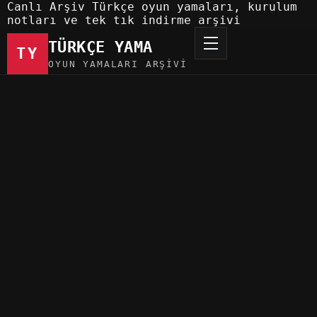
Canlı Arşiv
Türkçe oyun yamaları, kurulum
notları ve tek tık indirme arşivi
TÜRKÇE YAMA
TY
OYUN YAMALARI ARŞIVI
Türkçe Yama
Oyun Yamaları
Lost/Secret A Türkçe Yama
Oyun Yamaları
12 Haz 2026
0 indirme
86
görüntülenme