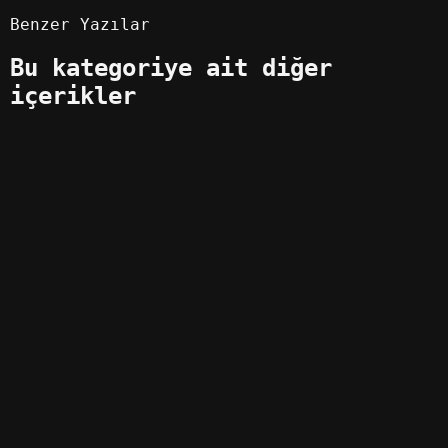
Benzer Yazılar
Bu kategoriye ait diğer
içerikler
OYUN YAMALARI
6 KAS 2021
Call of Duty Vanguard Türkçe Yama
OYUN YAMALARI
19 OCA 2024