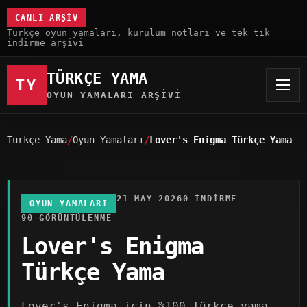
CANLI ARŞIV
Türkçe oyun yamaları, kurulum notları ve tek tık
indirme arşivi
TÜRKÇE YAMA
TY
OYUN YAMALARI ARŞIVI
Türkçe Yama
Oyun Yamaları
Lover's Enigma Türkçe Yama
21 MAY 2026
0 INDIRME
OYUN YAMALARI
90 GÖRÜNTÜLENME
Lover's Enigma
Türkçe Yama
Lover's Enigma için %100 Türkçe yama