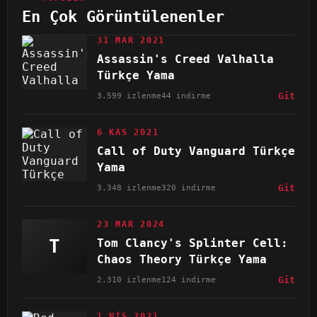
En Çok Görüntülenenler
31 MAR 2021
Assassin's Creed Valhalla
Türkçe Yama
3.599 izlenme
44 indirme
Git
6 KAS 2021
Call of Duty Vanguard Türkçe
Yama
3.348 izlenme
320 indirme
Git
23 MAR 2024
T
Tom Clancy's Splinter Cell:
Chaos Theory Türkçe Yama
2.310 izlenme
124 indirme
Git
1 NIS 2021