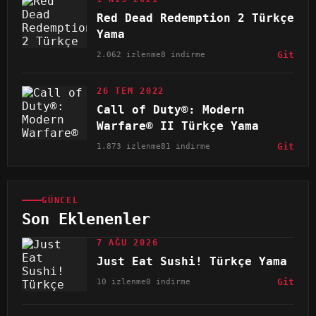
Red Dead Redemption 2 Türkçe
Yama
2.062 izlenme
8 indirme
Git
26 TEM 2022
Call of Duty®: Modern
Warfare® II Türkçe Yama
1.873 izlenme
81 indirme
Git
GÜNCEL
Son Eklenenler
7 AĞU 2026
Just Eat Sushi! Türkçe Yama
10 izlenme
0 indirme
Git