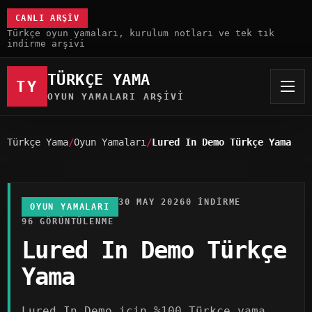
CANLI ARŞIV
Türkçe oyun yamaları, kurulum notları ve tek tık
indirme arşivi
TÜRKÇE YAMA
TY
OYUN YAMALARI ARŞIVI
Türkçe Yama
Oyun Yamaları
Lured In Demo Türkçe Yama
30 MAY 2026
0 INDIRME
OYUN YAMALARI
96 GÖRÜNTÜLENME
Lured In Demo Türkçe
Yama
Lured In Demo için %100 Türkçe yama