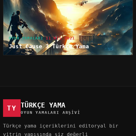
OYUN YAMALARI
11 NIS 2021
Just Cause 3 Türkçe Yama
TÜRKÇE YAMA
TY
OYUN YAMALARI ARŞIVI
Türkçe yama içeriklerini editoryal bir
vitrin yapısında siz değerli