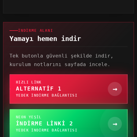
İNDIRME ALANI
Yamayı hemen indir
Tek butonla güvenli şekilde indir,
kurulum notlarını sayfada incele.
HIZLI LINK
→
ALTERNATIF 1
YEDEK INDIRME BAĞLANTISI
NEON YEŞIL
→
İNDIRME LINKI 2
YEDEK INDIRME BAĞLANTISI