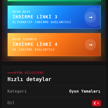
NEON MAVI
→
İNDIRME LINKI 3
ALTERNATIF INDIRME BAĞLANTISI
NEON TURUNCU
→
İNDIRME LINKI 4
EK INDIRME BAĞLANTISI
OYUN BILGILERI
Hızlı detaylar
Kategori
Oyun Yamaları
Dil