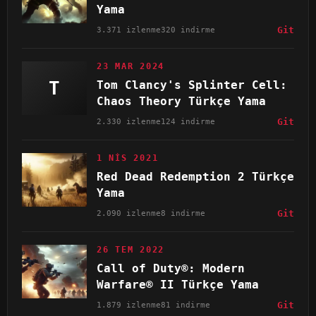
Yama
3.371 izlenme
320 indirme
Git
23 MAR 2024
T
Tom Clancy's Splinter Cell:
Chaos Theory Türkçe Yama
2.330 izlenme
124 indirme
Git
1 NIS 2021
Red Dead Redemption 2 Türkçe
Yama
2.090 izlenme
8 indirme
Git
26 TEM 2022
Call of Duty®: Modern
Warfare® II Türkçe Yama
1.879 izlenme
81 indirme
Git