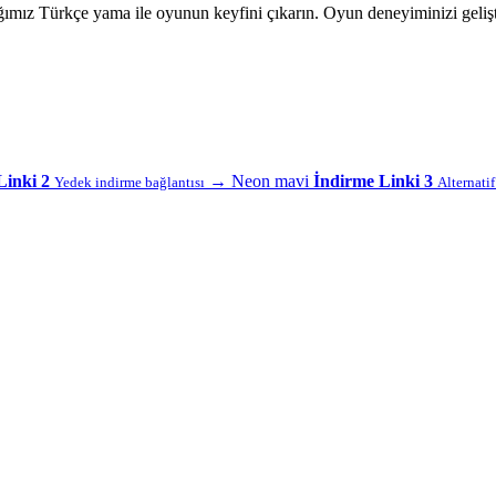
ız Türkçe yama ile oyunun keyfini çıkarın. Oyun deneyiminizi gelişt
Linki 2
→
Neon mavi
İndirme Linki 3
Yedek indirme bağlantısı
Alternati