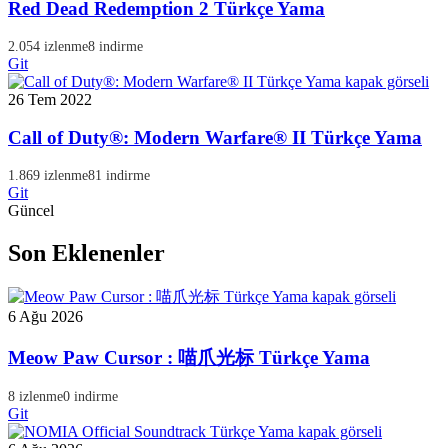
Red Dead Redemption 2 Türkçe Yama
2.054 izlenme
8 indirme
Git
26 Tem 2022
Call of Duty®: Modern Warfare® II Türkçe Yama
1.869 izlenme
81 indirme
Git
Güncel
Son Eklenenler
6 Ağu 2026
Meow Paw Cursor : 喵爪光标 Türkçe Yama
8 izlenme
0 indirme
Git