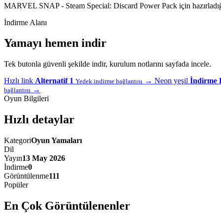
MARVEL SNAP - Steam Special: Discard Power Pack için hazırladığım
İndirme Alanı
Yamayı hemen indir
Tek butonla güvenli şekilde indir, kurulum notlarını sayfada incele.
Hızlı link
Alternatif 1
→
Neon yeşil
İndirme 
Yedek indirme bağlantısı
→
bağlantısı
Oyun Bilgileri
Hızlı detaylar
Kategori
Oyun Yamaları
Dil
Yayın
13 May 2026
İndirme
0
Görüntülenme
111
Popüler
En Çok Görüntülenenler