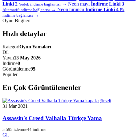
Linki 2
→
Neon mavi
İndirme Linki 3
Yedek indirme bağlantısı
→
Neon turuncu
İndirme Linki 4
Alternatif indirme bağlantısı
Ek
→
indirme bağlantısı
Oyun Bilgileri
Hızlı detaylar
Kategori
Oyun Yamaları
Dil
Yayın
13 May 2026
İndirme
0
Görüntülenme
95
Popüler
En Çok Görüntülenenler
31 Mar 2021
Assassin's Creed Valhalla Türkçe Yama
3.595 izlenme
44 indirme
Git