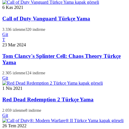
6 Kas 2021
Call of Duty Vanguard Türkçe Yama
3.336 izlenme
320 indirme
Git
T
23 Mar 2024
Tom Clancy's Splinter Cell: Chaos Theory Türkçe
Yama
2.305 izlenme
124 indirme
Git
1 Nis 2021
Red Dead Redemption 2 Türkçe Yama
2.059 izlenme
8 indirme
Git
26 Tem 2022