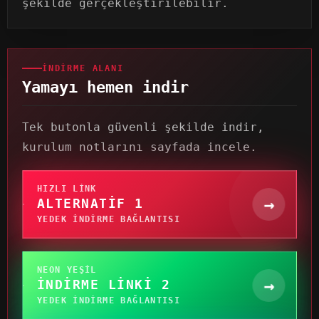
şekilde gerçekleştirilebilir.
İNDIRME ALANI
Yamayı hemen indir
Tek butonla güvenli şekilde indir,
kurulum notlarını sayfada incele.
HIZLI LINK
→
ALTERNATIF 1
YEDEK INDIRME BAĞLANTISI
NEON YEŞIL
→
İNDIRME LINKI 2
YEDEK INDIRME BAĞLANTISI