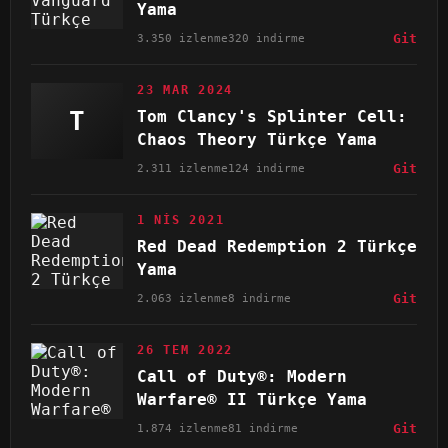
Yama
3.350 izlenme
320 indirme
Git
23 MAR 2024
T
Tom Clancy's Splinter Cell:
Chaos Theory Türkçe Yama
2.311 izlenme
124 indirme
Git
1 NIS 2021
Red Dead Redemption 2 Türkçe
Yama
2.063 izlenme
8 indirme
Git
26 TEM 2022
Call of Duty®: Modern
Warfare® II Türkçe Yama
1.874 izlenme
81 indirme
Git