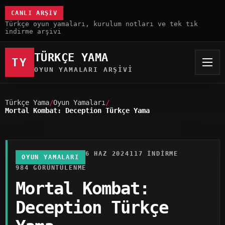
CANLI ARŞIV
Türkçe oyun yamaları, kurulum notları ve tek tık
indirme arşivi
TÜRKÇE YAMA
TY
OYUN YAMALARI ARŞIVI
Türkçe Yama
Oyun Yamaları
Mortal Kombat: Deception Türkçe Yama
6 HAZ 2024
117 INDIRME
OYUN YAMALARI
984 GÖRÜNTÜLENME
Mortal Kombat:
Deception Türkçe