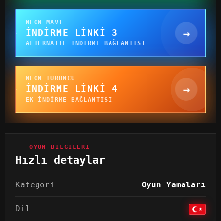
NEON MAVI
→
İNDIRME LINKI 3
ALTERNATIF INDIRME BAĞLANTISI
NEON TURUNCU
→
İNDIRME LINKI 4
EK INDIRME BAĞLANTISI
OYUN BILGILERI
Hızlı detaylar
Kategori
Oyun Yamaları
Dil