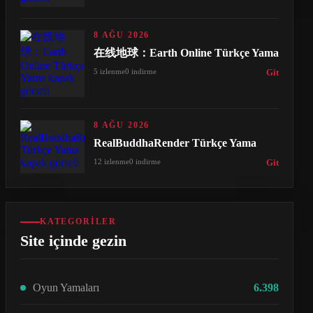
8 AĞU 2026
在线地球：Earth Online Türkçe Yama
5 izlenme
0 indirme
Git
8 AĞU 2026
RealBuddhaRender Türkçe Yama
12 izlenme
0 indirme
Git
KATEGORILER
Site içinde gezin
Oyun Yamaları
6.398