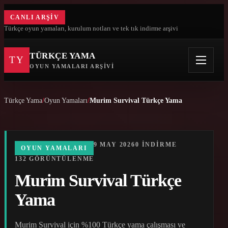
CANLI ARŞIV
Türkçe oyun yamaları, kurulum notları ve tek tık indirme arşivi
TÜRKÇE YAMA
TY
OYUN YAMALARI ARŞIVI
Türkçe Yama
Oyun Yamaları
Murim Survival Türkçe Yama
9 MAY 2026
0 INDIRME
OYUN YAMALARI
132 GÖRÜNTÜLENME
Murim Survival Türkçe
Yama
Murim Survival için %100 Türkçe yama çalışması ve