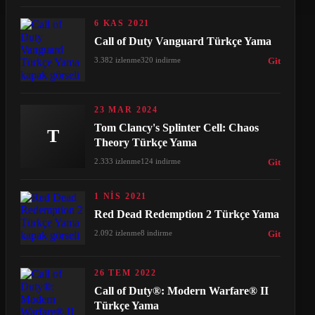
6 KAS 2021
Call of Duty Vanguard Türkçe Yama
3.382 izlenme
320 indirme
Git
23 MAR 2024
Tom Clancy's Splinter Cell: Chaos
T
Theory Türkçe Yama
2.333 izlenme
124 indirme
Git
1 NIS 2021
Red Dead Redemption 2 Türkçe Yama
2.092 izlenme
8 indirme
Git
26 TEM 2022
Call of Duty®: Modern Warfare® II
Türkçe Yama