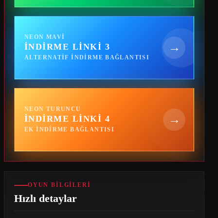
NEON MAVI
→
İNDIRME LINKI 3
ALTERNATIF INDIRME BAĞLANTISI
NEON TURUNCU
→
İNDIRME LINKI 4
EK INDIRME BAĞLANTISI
OYUN BILGILERI
Hızlı detaylar