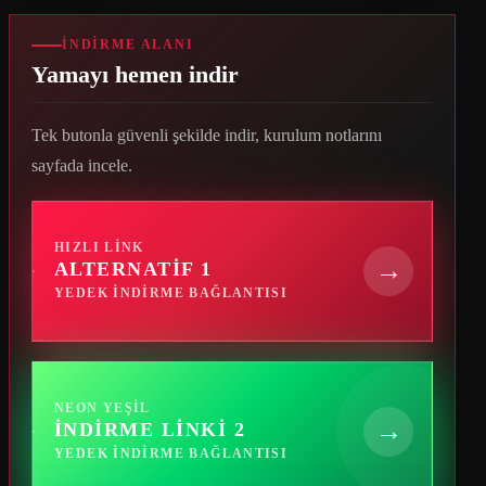
İNDIRME ALANI
Yamayı hemen indir
Tek butonla güvenli şekilde indir, kurulum notlarını
sayfada incele.
HIZLI LINK
→
ALTERNATIF 1
YEDEK INDIRME BAĞLANTISI
NEON YEŞIL
→
İNDIRME LINKI 2
YEDEK INDIRME BAĞLANTISI