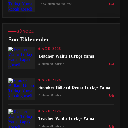
1.883 izlenme
81 indirme
Git
GÜNCEL
Son Eklenenler
9 AĞU 2026
Teacher Waifu Türkçe Yama
5 izlenme
0 indirme
Git
9 AĞU 2026
Snooker Billiard Demo Türkçe Yama
2 izlenme
0 indirme
Git
8 AĞU 2026
Teacher Waifu Türkçe Yama
2 izlenme
0 indirme
Git