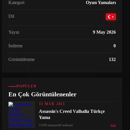
Kategori
Oyun Yamaları
Dil
Yayın
9 May 2026
İndirme
0
Görüntülenme
132
POPÜLER
En Çok Görüntülenenler
31 MAR 2021
Assassin's Creed Valhalla Türkçe
Yama
3.639 izlenme
44 indirme
Git