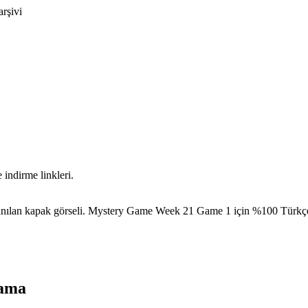
arşivi
ndirme linkleri.
lan kapak görseli. Mystery Game Week 21 Game 1 için %100 Türkçe y
Yama