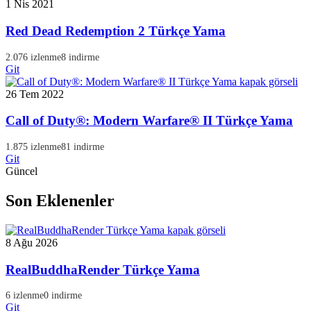
1 Nis 2021
Red Dead Redemption 2 Türkçe Yama
2.076 izlenme
8 indirme
Git
26 Tem 2022
Call of Duty®: Modern Warfare® II Türkçe Yama
1.875 izlenme
81 indirme
Git
Güncel
Son Eklenenler
8 Ağu 2026
RealBuddhaRender Türkçe Yama
6 izlenme
0 indirme
Git