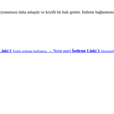
unuzu daha anlaşılır ve keyifli bir hale getirin. İndirme bağlantısın
Linki 2
→
Neon mavi
İndirme Linki 3
Yedek indirme bağlantısı
Alternati