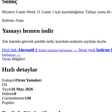
Sonuç
Mystery Game Week 21 Game 1 için hazırladığımız Türkçe yama ile oyun
İndirme Alanı
Yamayı hemen indir
Tek butonla güvenli şekilde indir, kurulum notlarını sayfada incele.
Hızlı link
Alternatif 1
→
Neon yeşil
İndirme 
Yedek indirme bağlantısı
→
bağlantısı
Oyun Bilgileri
Hızlı detaylar
Kategori
Oyun Yamaları
Dil
Yayın
16 May 2026
İndirme
0
Görüntülenme
130
Popüler