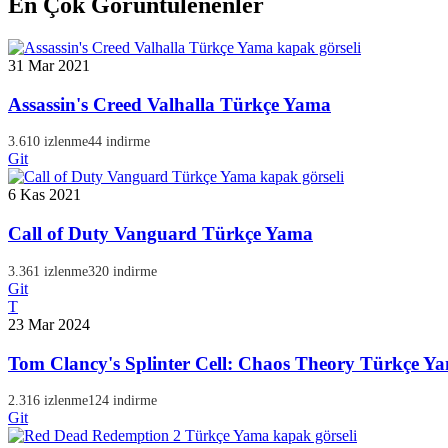
En Çok Görüntülenenler
31 Mar 2021
Assassin's Creed Valhalla Türkçe Yama
3.610 izlenme
44 indirme
Git
6 Kas 2021
Call of Duty Vanguard Türkçe Yama
3.361 izlenme
320 indirme
Git
T
23 Mar 2024
Tom Clancy's Splinter Cell: Chaos Theory Türkçe Y
2.316 izlenme
124 indirme
Git