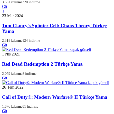
3.361 izlenme
320 indirme
Git
T
23 Mar 2024
Tom Clancy's Splinter Cell: Chaos Theory Türkçe
Yama
2.318 izlenme
124 indirme
Git
1 Nis 2021
Red Dead Redemption 2 Türkçe Yama
2.079 izlenme
8 indirme
Git
26 Tem 2022
Call of Duty®: Modern Warfare® II Türkçe Yama
1.876 izlenme
81 indirme
Git