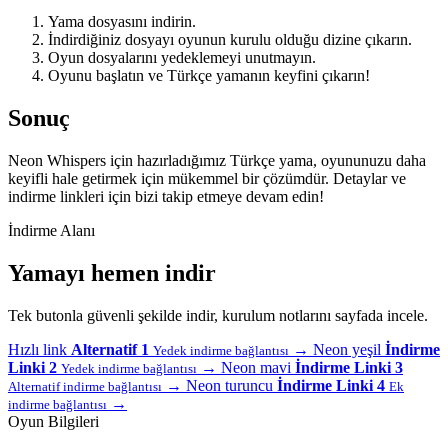
Yama dosyasını indirin.
İndirdiğiniz dosyayı oyunun kurulu olduğu dizine çıkarın.
Oyun dosyalarını yedeklemeyi unutmayın.
Oyunu başlatın ve Türkçe yamanın keyfini çıkarın!
Sonuç
Neon Whispers için hazırladığımız Türkçe yama, oyununuzu daha
keyifli hale getirmek için mükemmel bir çözümdür. Detaylar ve
indirme linkleri için bizi takip etmeye devam edin!
İndirme Alanı
Yamayı hemen indir
Tek butonla güvenli şekilde indir, kurulum notlarını sayfada incele.
Hızlı link
Alternatif 1
→
Neon yeşil
İndirme
Yedek indirme bağlantısı
Linki 2
→
Neon mavi
İndirme Linki 3
Yedek indirme bağlantısı
→
Neon turuncu
İndirme Linki 4
Alternatif indirme bağlantısı
Ek
→
indirme bağlantısı
Oyun Bilgileri