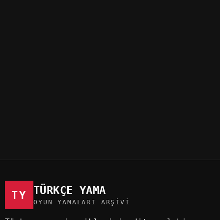
OYUN YAMALARI
7 HAZ 2023
Nocturnal Türkçe Yama
OYUN YAMALARI
11 NIS 2021
Just Cause 3 Türkçe Yama
TÜRKÇE YAMA
TY
OYUN YAMALARI ARŞIVI