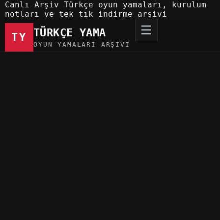
Canlı Arşiv
Türkçe oyun yamaları, kurulum
notları ve tek tık indirme arşivi
TÜRKÇE YAMA
TY
OYUN YAMALARI ARŞIVI
Türkçe Yama
Oyun Yamaları
Nerdy Quest Türkçe Yama
Oyun Yamaları
15 May 2026
0 indirme
91
görüntülenme