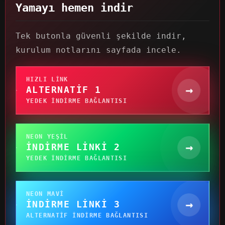
Yamayı hemen indir
Tek butonla güvenli şekilde indir,
kurulum notlarını sayfada incele.
HIZLI LINK
→
ALTERNATIF 1
YEDEK INDIRME BAĞLANTISI
NEON YEŞIL
→
İNDIRME LINKI 2
YEDEK INDIRME BAĞLANTISI
NEON MAVI
→
İNDIRME LINKI 3
ALTERNATIF INDIRME BAĞLANTISI