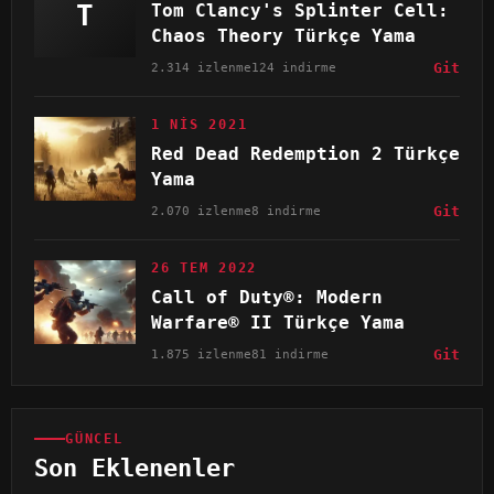
T
Tom Clancy's Splinter Cell:
Chaos Theory Türkçe Yama
2.314 izlenme
124 indirme
Git
1 NIS 2021
Red Dead Redemption 2 Türkçe
Yama
2.070 izlenme
8 indirme
Git
26 TEM 2022
Call of Duty®: Modern
Warfare® II Türkçe Yama
1.875 izlenme
81 indirme
Git
GÜNCEL
Son Eklenenler