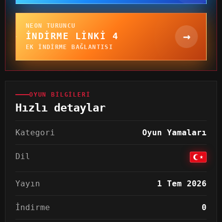
NEON TURUNCU
→
İNDIRME LINKI 4
EK INDIRME BAĞLANTISI
OYUN BILGILERI
Hızlı detaylar
Kategori
Oyun Yamaları
Dil
Yayın
1 Tem 2026
İndirme
0