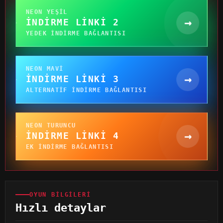
NEON YEŞIL
→
İNDIRME LINKI 2
YEDEK INDIRME BAĞLANTISI
NEON MAVI
→
İNDIRME LINKI 3
ALTERNATIF INDIRME BAĞLANTISI
NEON TURUNCU
→
İNDIRME LINKI 4
EK INDIRME BAĞLANTISI
OYUN BILGILERI
Hızlı detaylar