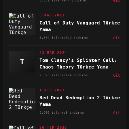
3.632 izlenme
44 indirme
Git
6 KAS 2021
Call of Duty Vanguard Türkçe
Yama
3.369 izlenme
320 indirme
Git
23 MAR 2024
T
Tom Clancy's Splinter Cell:
Chaos Theory Türkçe Yama
2.323 izlenme
124 indirme
Git
1 NIS 2021
Red Dead Redemption 2 Türkçe
Yama
2.089 izlenme
8 indirme
Git
26 TEM 2022