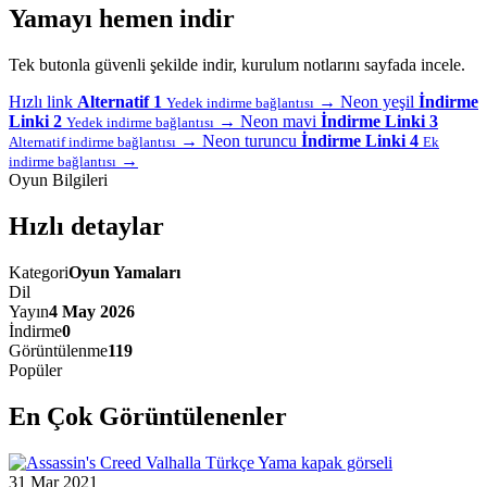
Yamayı hemen indir
Tek butonla güvenli şekilde indir, kurulum notlarını sayfada incele.
Hızlı link
Alternatif 1
→
Neon yeşil
İndirme
Yedek indirme bağlantısı
Linki 2
→
Neon mavi
İndirme Linki 3
Yedek indirme bağlantısı
→
Neon turuncu
İndirme Linki 4
Alternatif indirme bağlantısı
Ek
→
indirme bağlantısı
Oyun Bilgileri
Hızlı detaylar
Kategori
Oyun Yamaları
Dil
Yayın
4 May 2026
İndirme
0
Görüntülenme
119
Popüler
En Çok Görüntülenenler
31 Mar 2021