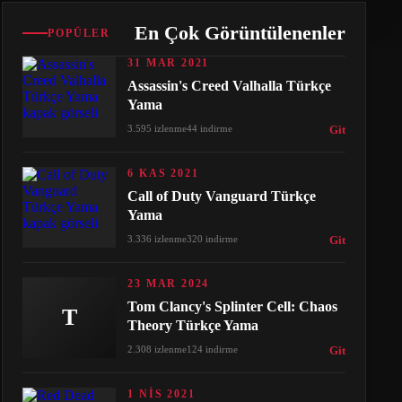
En Çok Görüntülenenler
POPÜLER
31 MAR 2021
Assassin's Creed Valhalla Türkçe
Yama
3.595 izlenme
44 indirme
Git
6 KAS 2021
Call of Duty Vanguard Türkçe
Yama
3.336 izlenme
320 indirme
Git
23 MAR 2024
Tom Clancy's Splinter Cell: Chaos
T
Theory Türkçe Yama
2.308 izlenme
124 indirme
Git
1 NIS 2021