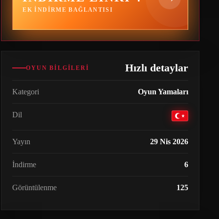
EK INDIRME BAĞLANTISI
Hızlı detaylar
OYUN BILGILERI
Kategori
Oyun Yamaları
Dil
Yayın
29 Nis 2026
İndirme
6
Görüntülenme
125