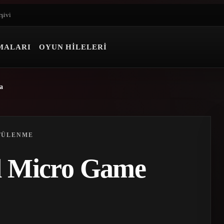
rşivi
MALARI
OYUN HILELERI
a
TÜLENME
 Micro Game