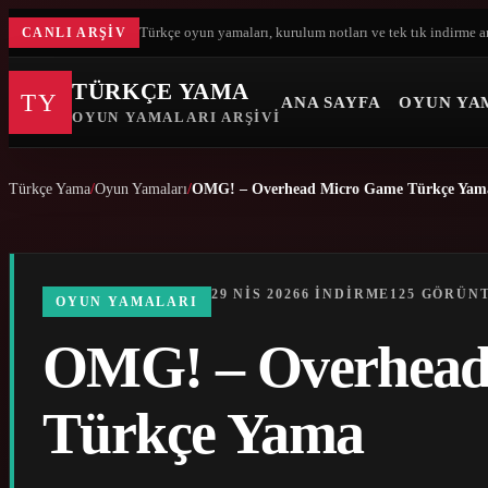
Türkçe oyun yamaları, kurulum notları ve tek tık indirme a
CANLI ARŞIV
TÜRKÇE YAMA
TY
ANA SAYFA
OYUN YA
OYUN YAMALARI ARŞIVI
Türkçe Yama
Oyun Yamaları
OMG! – Overhead Micro Game Türkçe Yam
29 NIS 2026
6 INDIRME
125 GÖRÜN
OYUN YAMALARI
OMG! – Overhead
Türkçe Yama