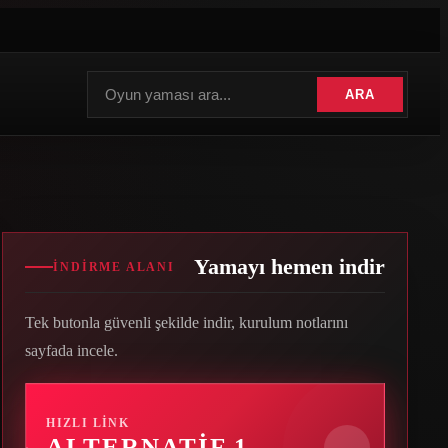
ARA
Yamayı hemen indir
İNDIRME ALANI
Tek butonla güvenli şekilde indir, kurulum notlarını
sayfada incele.
HIZLI LINK
ALTERNATIF 1
→