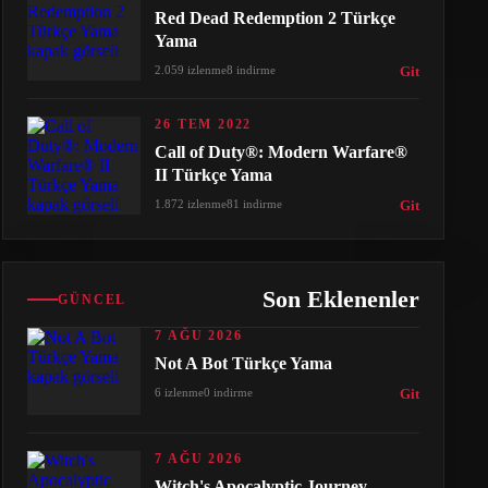
Red Dead Redemption 2 Türkçe
Yama
2.059 izlenme
8 indirme
Git
26 TEM 2022
Call of Duty®: Modern Warfare®
II Türkçe Yama
1.872 izlenme
81 indirme
Git
Son Eklenenler
GÜNCEL
7 AĞU 2026
Not A Bot Türkçe Yama
6 izlenme
0 indirme
Git
7 AĞU 2026
Witch's Apocalyptic Journey