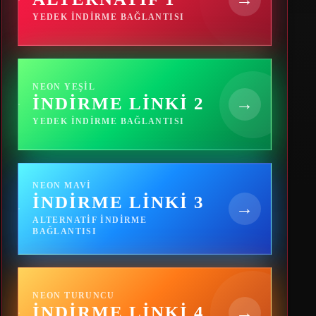
YEDEK INDIRME BAĞLANTISI
NEON YEŞIL
İNDIRME LINKI 2
→
YEDEK INDIRME BAĞLANTISI
NEON MAVI
İNDIRME LINKI 3
→
ALTERNATIF INDIRME
BAĞLANTISI
NEON TURUNCU
İNDIRME LINKI 4
→