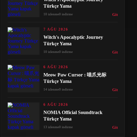
Türkçe Yama
10 izlenme
0 indirme
Git
7 AĞU 2026
Witch's Apocalyptic Journey
Türkçe Yama
10 izlenme
0 indirme
Git
6 AĞU 2026
Meow Paw Cursor : 喵爪光标
Türkçe Yama
14 izlenme
0 indirme
Git
6 AĞU 2026
NOMIA Official Soundtrack
Türkçe Yama
13 izlenme
0 indirme
Git