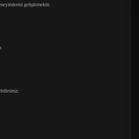
eyimlerini geliştirmektir.
r.
ilirsiniz: