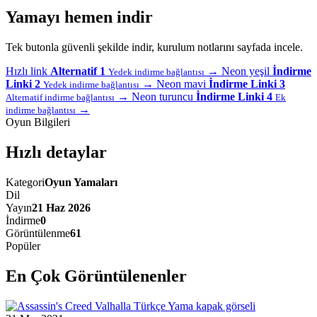
Yamayı hemen indir
Tek butonla güvenli şekilde indir, kurulum notlarını sayfada incele.
Hızlı link
Alternatif 1
→
Neon yeşil
İndirme
Yedek indirme bağlantısı
Linki 2
→
Neon mavi
İndirme Linki 3
Yedek indirme bağlantısı
→
Neon turuncu
İndirme Linki 4
Alternatif indirme bağlantısı
Ek
→
indirme bağlantısı
Oyun Bilgileri
Hızlı detaylar
Kategori
Oyun Yamaları
Dil
Yayın
21 Haz 2026
İndirme
0
Görüntülenme
61
Popüler
En Çok Görüntülenenler