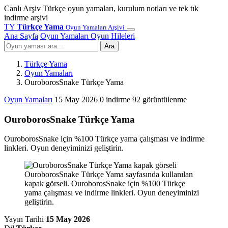
Canlı Arşiv
Türkçe oyun yamaları, kurulum notları ve tek tık
indirme arşivi
TY
Türkçe Yama
Oyun Yamaları Arşivi
Ana Sayfa
Oyun Yamaları
Oyun Hileleri
Ara
Türkçe Yama
Oyun Yamaları
OuroborosSnake Türkçe Yama
Oyun Yamaları
15 May 2026
0 indirme
92 görüntülenme
OuroborosSnake Türkçe Yama
OuroborosSnake için %100 Türkçe yama çalışması ve indirme
linkleri. Oyun deneyiminizi geliştirin.
OuroborosSnake Türkçe Yama sayfasında kullanılan
kapak görseli. OuroborosSnake için %100 Türkçe
yama çalışması ve indirme linkleri. Oyun deneyiminizi
geliştirin.
Yayın Tarihi
15 May 2026