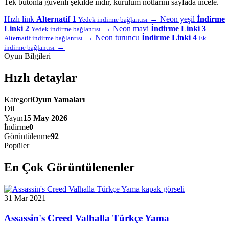
Tek butonla güvenli şekilde indir, kurulum notlarını sayfada incele.
Hızlı link
Alternatif 1
→
Neon yeşil
İndirme
Yedek indirme bağlantısı
Linki 2
→
Neon mavi
İndirme Linki 3
Yedek indirme bağlantısı
→
Neon turuncu
İndirme Linki 4
Alternatif indirme bağlantısı
Ek
→
indirme bağlantısı
Oyun Bilgileri
Hızlı detaylar
Kategori
Oyun Yamaları
Dil
Yayın
15 May 2026
İndirme
0
Görüntülenme
92
Popüler
En Çok Görüntülenenler
31 Mar 2021
Assassin's Creed Valhalla Türkçe Yama