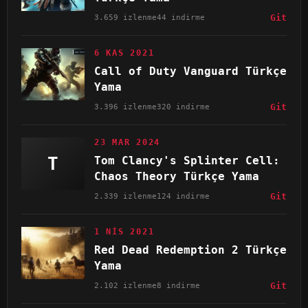
3.659 izlenme
44 indirme
Git
6 KAS 2021
Call of Duty Vanguard Türkçe
Yama
3.396 izlenme
320 indirme
Git
23 MAR 2024
T
Tom Clancy's Splinter Cell:
Chaos Theory Türkçe Yama
2.339 izlenme
124 indirme
Git
1 NIS 2021
Red Dead Redemption 2 Türkçe
Yama
2.102 izlenme
8 indirme
Git