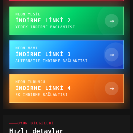
NEON YEŞIL
→
İNDIRME LINKI 2
YEDEK INDIRME BAĞLANTISI
NEON MAVI
→
İNDIRME LINKI 3
ALTERNATIF INDIRME BAĞLANTISI
NEON TURUNCU
→
İNDIRME LINKI 4
EK INDIRME BAĞLANTISI
OYUN BILGILERI
Hızlı detaylar