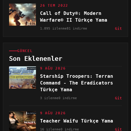
26 TEM 2022
Call of Duty®: Modern
Warfare® II Türkçe Yama
1.895 izlenme
81 indirme
Git
GÜNCEL
Son Eklenenler
9 AĞU 2026
Starship Troopers: Terran
Command - The Eradicators
Türkçe Yama
3 izlenme
0 indirme
Git
9 AĞU 2026
Teacher Waifu Türkçe Yama
16 izlenme
0 indirme
Git