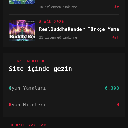
10 izlenme
0 indirme
Git
8 AĞU 2026
RealBuddhaRender Türkçe Yama
21 izlenme
0 indirme
Git
KATEGORILER
Site içinde gezin
Oyun Yamaları
6.398
Oyun Hileleri
0
BENZER YAZILAR