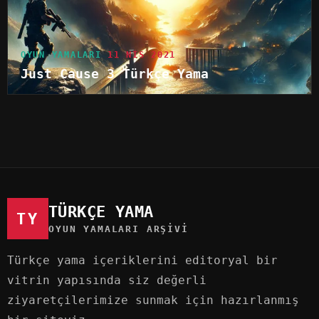
OYUN YAMALARI
11 NIS 2021
Just Cause 3 Türkçe Yama
TÜRKÇE YAMA
TY
OYUN YAMALARI ARŞIVI
Türkçe yama içeriklerini editoryal bir
vitrin yapısında siz değerli
ziyaretçilerimize sunmak için hazırlanmış