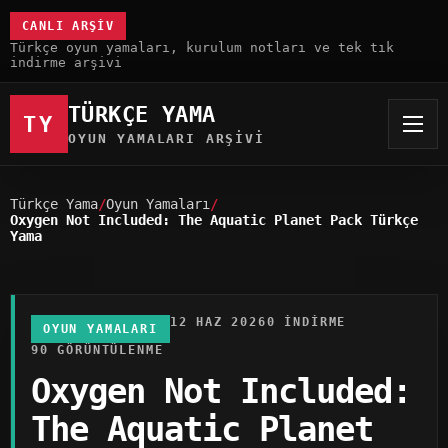
CANLI ARŞIV
Türkçe oyun yamaları, kurulum notları ve tek tık
indirme arşivi
TÜRKÇE YAMA
TY
OYUN YAMALARI ARŞIVI
Türkçe Yama
Oyun Yamaları
Oxygen Not Included: The Aquatic Planet Pack Türkçe
Yama
12 HAZ 2026
0 INDIRME
OYUN YAMALARI
90 GÖRÜNTÜLENME
Oxygen Not Included:
The Aquatic Planet