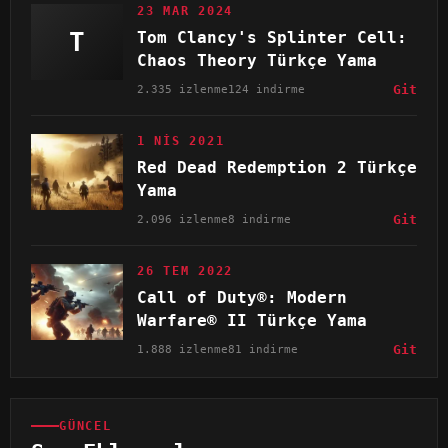
23 MAR 2024
T
Tom Clancy's Splinter Cell:
Chaos Theory Türkçe Yama
2.335 izlenme
124 indirme
Git
1 NIS 2021
Red Dead Redemption 2 Türkçe
Yama
2.096 izlenme
8 indirme
Git
26 TEM 2022
Call of Duty®: Modern
Warfare® II Türkçe Yama
1.888 izlenme
81 indirme
Git
GÜNCEL