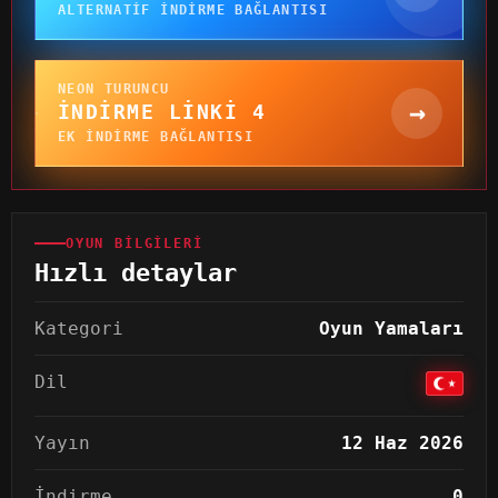
ALTERNATIF INDIRME BAĞLANTISI
NEON TURUNCU
→
İNDIRME LINKI 4
EK INDIRME BAĞLANTISI
OYUN BILGILERI
Hızlı detaylar
Kategori
Oyun Yamaları
Dil
Yayın
12 Haz 2026
İndirme
0