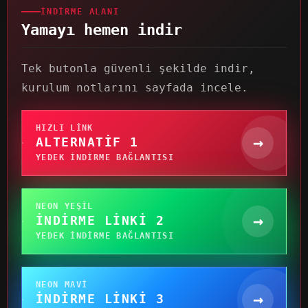
İNDIRME ALANI
Yamayı hemen indir
Tek butonla güvenli şekilde indir,
kurulum notlarını sayfada incele.
HIZLI LINK
→
ALTERNATIF 1
YEDEK INDIRME BAĞLANTISI
NEON YEŞIL
→
İNDIRME LINKI 2
YEDEK INDIRME BAĞLANTISI
NEON MAVI
→
İNDIRME LINKI 3