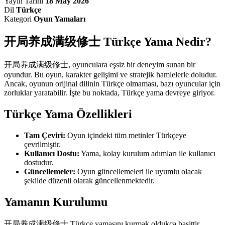
Yayın Tarihi
18 May 2026
Dil
Türkçe
Kategori
Oyun Yamaları
开局养成满级修士 Türkçe Yama Nedir?
开局养成满级修士, oyunculara eşsiz bir deneyim sunan bir
oyundur. Bu oyun, karakter gelişimi ve stratejik hamlelerle doludur.
Ancak, oyunun orijinal dilinin Türkçe olmaması, bazı oyuncular için
zorluklar yaratabilir. İşte bu noktada, Türkçe yama devreye giriyor.
Türkçe Yama Özellikleri
Tam Çeviri:
Oyun içindeki tüm metinler Türkçeye
çevrilmiştir.
Kullanıcı Dostu:
Yama, kolay kurulum adımları ile kullanıcı
dostudur.
Güncellemeler:
Oyun güncellemeleri ile uyumlu olacak
şekilde düzenli olarak güncellenmektedir.
Yamanın Kurulumu
开局养成满级修士 Türkçe yamasını kurmak oldukça basittir.