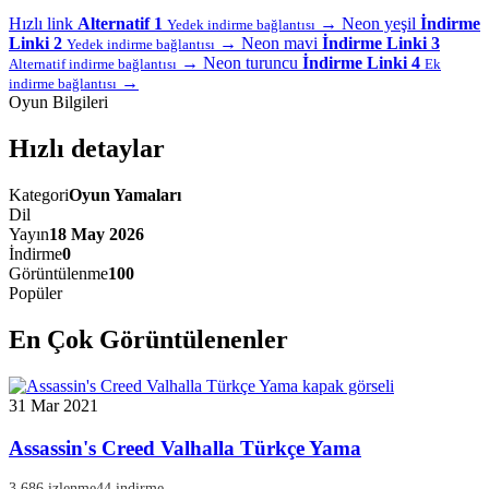
Hızlı link
Alternatif 1
→
Neon yeşil
İndirme
Yedek indirme bağlantısı
Linki 2
→
Neon mavi
İndirme Linki 3
Yedek indirme bağlantısı
→
Neon turuncu
İndirme Linki 4
Alternatif indirme bağlantısı
Ek
→
indirme bağlantısı
Oyun Bilgileri
Hızlı detaylar
Kategori
Oyun Yamaları
Dil
Yayın
18 May 2026
İndirme
0
Görüntülenme
100
Popüler
En Çok Görüntülenenler
31 Mar 2021
Assassin's Creed Valhalla Türkçe Yama
3.686 izlenme
44 indirme