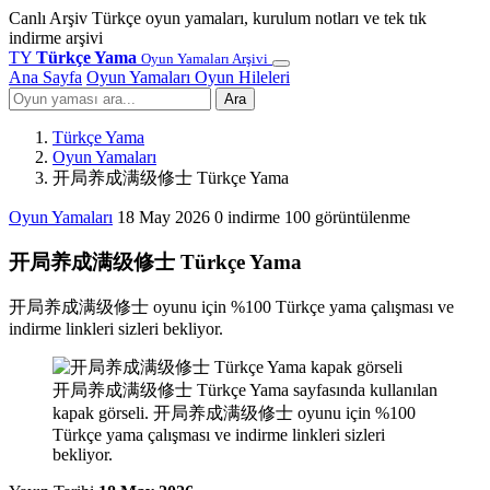
Canlı Arşiv
Türkçe oyun yamaları, kurulum notları ve tek tık
indirme arşivi
TY
Türkçe Yama
Oyun Yamaları Arşivi
Ana Sayfa
Oyun Yamaları
Oyun Hileleri
Ara
Türkçe Yama
Oyun Yamaları
开局养成满级修士 Türkçe Yama
Oyun Yamaları
18 May 2026
0 indirme
100 görüntülenme
开局养成满级修士 Türkçe Yama
开局养成满级修士 oyunu için %100 Türkçe yama çalışması ve
indirme linkleri sizleri bekliyor.
开局养成满级修士 Türkçe Yama sayfasında kullanılan
kapak görseli. 开局养成满级修士 oyunu için %100
Türkçe yama çalışması ve indirme linkleri sizleri
bekliyor.