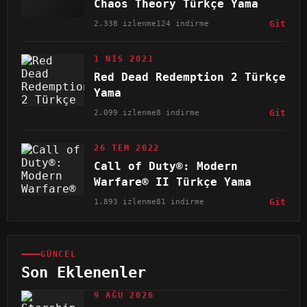
Chaos Theory Türkçe Yama
2.338 izlenme
124 indirme
Git
1 NIS 2021
Red Dead Redemption 2 Türkçe
Yama
2.099 izlenme
8 indirme
Git
26 TEM 2022
Call of Duty®: Modern
Warfare® II Türkçe Yama
1.893 izlenme
81 indirme
Git
GÜNCEL
Son Eklenenler
9 AĞU 2026