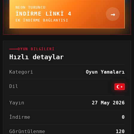
NEON TURUNCU
→
İNDIRME LINKI 4
EK INDIRME BAĞLANTISI
OYUN BILGILERI
Hızlı detaylar
Kategori
Oyun Yamaları
Dil
Yayın
27 May 2026
İndirme
0
Görüntülenme
120