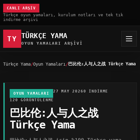
CANLI ARŞIV
Türkçe oyun yamaları, kurulum notları ve tek tık
indirme arşivi
TÜRKÇE YAMA
TY
OYUN YAMALARI ARŞIVI
巴比伦:人与人之战 Türkçe Yama
Türkçe Yama
Oyun Yamaları
27 MAY 2026
0 INDIRME
OYUN YAMALARI
120 GÖRÜNTÜLENME
巴比伦:人与人之战
Türkçe Yama