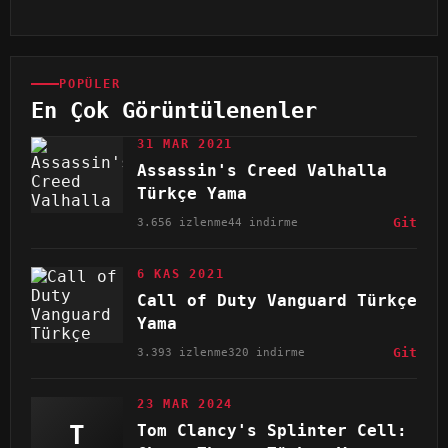
POPÜLER
En Çok Görüntülenenler
31 MAR 2021
Assassin's Creed Valhalla
Türkçe Yama
3.656 izlenme
44 indirme
Git
6 KAS 2021
Call of Duty Vanguard Türkçe
Yama
3.393 izlenme
320 indirme
Git
23 MAR 2024
T
Tom Clancy's Splinter Cell: