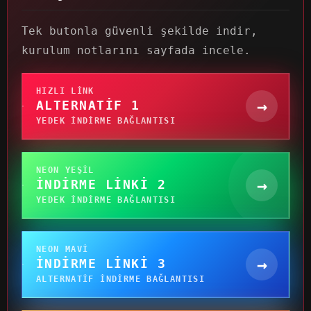
Tek butonla güvenli şekilde indir,
kurulum notlarını sayfada incele.
HIZLI LINK
→
ALTERNATIF 1
YEDEK INDIRME BAĞLANTISI
NEON YEŞIL
→
İNDIRME LINKI 2
YEDEK INDIRME BAĞLANTISI
NEON MAVI
→
İNDIRME LINKI 3
ALTERNATIF INDIRME BAĞLANTISI