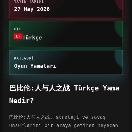
YAYIN TARIHI
27 May 2026
DIL
Türkçe
KATEGORI
Oyun Yamaları
巴比伦:人与人之战 Türkçe Yama
Nedir?
巴比伦:人与人之战, strateji ve savaş
unsurlarını bir araya getiren heyecan