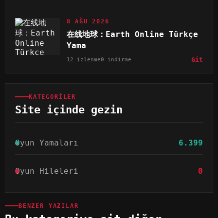
8 AĞU 2026
在线地球：Earth Online Türkçe
Yama
12 izlenme
0 indirme
Git
KATEGORILER
Site içinde gezin
Oyun Yamaları
6.399
Oyun Hileleri
0
BENZER YAZILAR