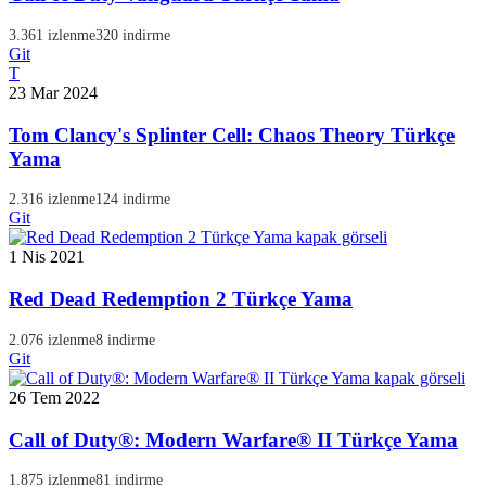
3.361 izlenme
320 indirme
Git
T
23 Mar 2024
Tom Clancy's Splinter Cell: Chaos Theory Türkçe
Yama
2.316 izlenme
124 indirme
Git
1 Nis 2021
Red Dead Redemption 2 Türkçe Yama
2.076 izlenme
8 indirme
Git
26 Tem 2022
Call of Duty®: Modern Warfare® II Türkçe Yama
1.875 izlenme
81 indirme