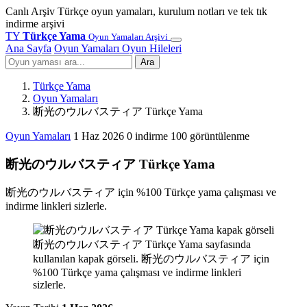
Canlı Arşiv
Türkçe oyun yamaları, kurulum notları ve tek tık
indirme arşivi
TY
Türkçe Yama
Oyun Yamaları Arşivi
Ana Sayfa
Oyun Yamaları
Oyun Hileleri
Ara
Türkçe Yama
Oyun Yamaları
断光のウルバスティア Türkçe Yama
Oyun Yamaları
1 Haz 2026
0 indirme
100 görüntülenme
断光のウルバスティア Türkçe Yama
断光のウルバスティア için %100 Türkçe yama çalışması ve
indirme linkleri sizlerle.
断光のウルバスティア Türkçe Yama sayfasında
kullanılan kapak görseli. 断光のウルバスティア için
%100 Türkçe yama çalışması ve indirme linkleri
sizlerle.