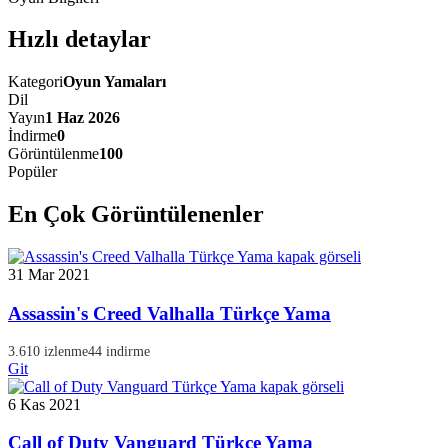
Hızlı detaylar
Kategori
Oyun Yamaları
Dil
Yayın
1 Haz 2026
İndirme
0
Görüntülenme
100
Popüler
En Çok Görüntülenenler
31 Mar 2021
Assassin's Creed Valhalla Türkçe Yama
3.610 izlenme
44 indirme
Git
6 Kas 2021
Call of Duty Vanguard Türkçe Yama