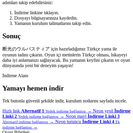
adımları takip edebilirsiniz:
İndirme linkine tıklayın.
Dosyayı bilgisayarınıza kaydedin.
Yamanın kurulum talimatlarını takip edin.
Sonuç
断光のウルバスティア için hazırladığımız Türkçe yama ile
oyunun tadını çıkarın. Oyun içi metinlerin Türkçe olması, hikayeyi
daha iyi anlamanızı sağlayacak. Bu yamanın keyfini çıkarın ve oyun
dünyasında yeni bir deneyim yaşayın!
İndirme Alanı
Yamayı hemen indir
Tek butonla güvenli şekilde indir, kurulum notlarını sayfada incele.
Hızlı link
Alternatif 1
→
Neon yeşil
İndirme
Yedek indirme bağlantısı
Linki 2
→
Neon mavi
İndirme Linki 3
Yedek indirme bağlantısı
→
Neon turuncu
İndirme Linki 4
Alternatif indirme bağlantısı
Ek
→
indirme bağlantısı
Oyun Bilgileri