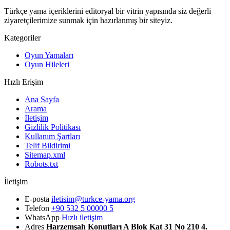
Türkçe yama içeriklerini editoryal bir vitrin yapısında siz değerli
ziyaretçilerimize sunmak için hazırlanmış bir siteyiz.
Kategoriler
Oyun Yamaları
Oyun Hileleri
Hızlı Erişim
Ana Sayfa
Arama
İletişim
Gizlilik Politikası
Kullanım Şartları
Telif Bildirimi
Sitemap.xml
Robots.txt
İletişim
E-posta
iletisim@turkce-yama.org
Telefon
+90 532 5 00000 5
WhatsApp
Hızlı iletişim
Adres
Harzemşah Konutları A Blok Kat 31 No 210 4.