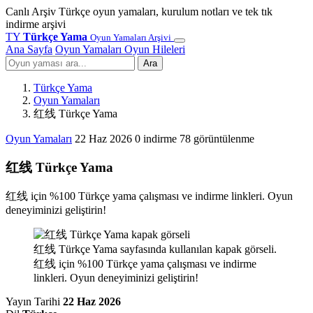
Canlı Arşiv
Türkçe oyun yamaları, kurulum notları ve tek tık
indirme arşivi
TY
Türkçe Yama
Oyun Yamaları Arşivi
Ana Sayfa
Oyun Yamaları
Oyun Hileleri
Ara
Türkçe Yama
Oyun Yamaları
红线 Türkçe Yama
Oyun Yamaları
22 Haz 2026
0 indirme
78 görüntülenme
红线 Türkçe Yama
红线 için %100 Türkçe yama çalışması ve indirme linkleri. Oyun
deneyiminizi geliştirin!
红线 Türkçe Yama sayfasında kullanılan kapak görseli.
红线 için %100 Türkçe yama çalışması ve indirme
linkleri. Oyun deneyiminizi geliştirin!
Yayın Tarihi
22 Haz 2026