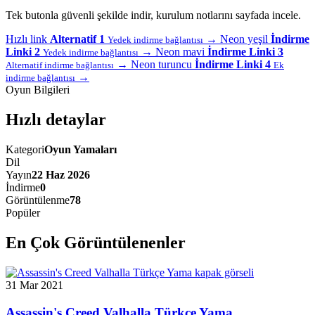
Tek butonla güvenli şekilde indir, kurulum notlarını sayfada incele.
Hızlı link
Alternatif 1
→
Neon yeşil
İndirme
Yedek indirme bağlantısı
Linki 2
→
Neon mavi
İndirme Linki 3
Yedek indirme bağlantısı
→
Neon turuncu
İndirme Linki 4
Alternatif indirme bağlantısı
Ek
→
indirme bağlantısı
Oyun Bilgileri
Hızlı detaylar
Kategori
Oyun Yamaları
Dil
Yayın
22 Haz 2026
İndirme
0
Görüntülenme
78
Popüler
En Çok Görüntülenenler
31 Mar 2021
Assassin's Creed Valhalla Türkçe Yama