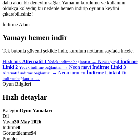
daha akıcı bir deneyim sağlar. Yamanın kurulumu ve kullanımı
oldukça kolaydır, bu nedenle hemen indirip oyunun keyfini
çıkarabilirsiniz!
İndirme Alanı
Yamayı hemen indir
Tek butonla güvenli şekilde indir, kurulum notlarını sayfada incele.
Hızlı link
Alternatif 1
→
Neon yeşil
İndirme
Yedek indirme bağlantısı
Linki 2
→
Neon mavi
İndirme Linki 3
Yedek indirme bağlantısı
→
Neon turuncu
İndirme Linki 4
Alternatif indirme bağlantısı
Ek
→
indirme bağlantısı
Oyun Bilgileri
Hızlı detaylar
Kategori
Oyun Yamaları
Dil
Yayın
30 May 2026
İndirme
0
Görüntülenme
94
Popüler