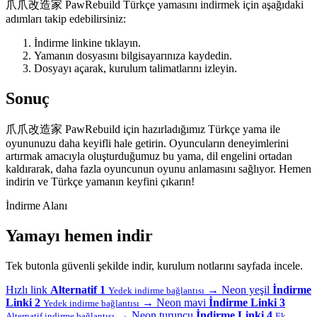
爪爪改造家 PawRebuild Türkçe yamasını indirmek için aşağıdaki
adımları takip edebilirsiniz:
İndirme linkine tıklayın.
Yamanın dosyasını bilgisayarınıza kaydedin.
Dosyayı açarak, kurulum talimatlarını izleyin.
Sonuç
爪爪改造家 PawRebuild için hazırladığımız Türkçe yama ile
oyununuzu daha keyifli hale getirin. Oyuncuların deneyimlerini
artırmak amacıyla oluşturduğumuz bu yama, dil engelini ortadan
kaldırarak, daha fazla oyuncunun oyunu anlamasını sağlıyor. Hemen
indirin ve Türkçe yamanın keyfini çıkarın!
İndirme Alanı
Yamayı hemen indir
Tek butonla güvenli şekilde indir, kurulum notlarını sayfada incele.
Hızlı link
Alternatif 1
→
Neon yeşil
İndirme
Yedek indirme bağlantısı
Linki 2
→
Neon mavi
İndirme Linki 3
Yedek indirme bağlantısı
→
Neon turuncu
İndirme Linki 4
Alternatif indirme bağlantısı
Ek