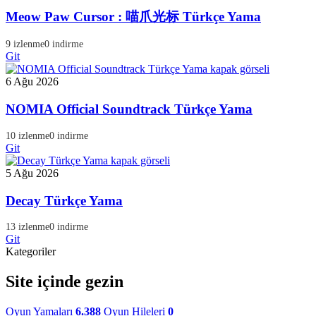
Meow Paw Cursor : 喵爪光标 Türkçe Yama
9 izlenme
0 indirme
Git
6 Ağu 2026
NOMIA Official Soundtrack Türkçe Yama
10 izlenme
0 indirme
Git
5 Ağu 2026
Decay Türkçe Yama
13 izlenme
0 indirme
Git
Kategoriler
Site içinde gezin
Oyun Yamaları
6.388
Oyun Hileleri
0