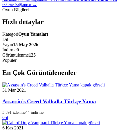
→
indirme bağlantısı
Oyun Bilgileri
Hızlı detaylar
Kategori
Oyun Yamaları
Dil
Yayın
15 May 2026
İndirme
0
Görüntülenme
125
Popüler
En Çok Görüntülenenler
31 Mar 2021
Assassin's Creed Valhalla Türkçe Yama
3.591 izlenme
44 indirme
Git
6 Kas 2021