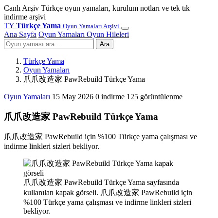
Canlı Arşiv
Türkçe oyun yamaları, kurulum notları ve tek tık
indirme arşivi
TY
Türkçe Yama
Oyun Yamaları Arşivi
Ana Sayfa
Oyun Yamaları
Oyun Hileleri
Ara
Türkçe Yama
Oyun Yamaları
爪爪改造家 PawRebuild Türkçe Yama
Oyun Yamaları
15 May 2026
0 indirme
125 görüntülenme
爪爪改造家 PawRebuild Türkçe Yama
爪爪改造家 PawRebuild için %100 Türkçe yama çalışması ve
indirme linkleri sizleri bekliyor.
爪爪改造家 PawRebuild Türkçe Yama sayfasında
kullanılan kapak görseli. 爪爪改造家 PawRebuild için
%100 Türkçe yama çalışması ve indirme linkleri sizleri
bekliyor.