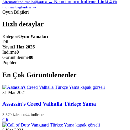
→
Neon turuncu
İndirme Linki 4
Alternatif indirme bağlantısı
Ek
→
indirme bağlantısı
Oyun Bilgileri
Hızlı detaylar
Kategori
Oyun Yamaları
Dil
Yayın
1 Haz 2026
İndirme
0
Görüntülenme
80
Popüler
En Çok Görüntülenenler
31 Mar 2021
Assassin's Creed Valhalla Türkçe Yama
3.570 izlenme
44 indirme
Git