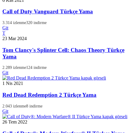
6 Kas 2021
Call of Duty Vanguard Türkçe Yama
3.314 izlenme
320 indirme
Git
T
23 Mar 2024
Tom Clancy's Splinter Cell: Chaos Theory Türkçe
Yama
2.289 izlenme
124 indirme
Git
1 Nis 2021
Red Dead Redemption 2 Türkçe Yama
2.043 izlenme
8 indirme
Git
26 Tem 2022