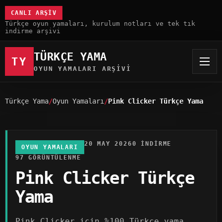
CANLI ARŞIV
Türkçe oyun yamaları, kurulum notları ve tek tık
indirme arşivi
TÜRKÇE YAMA
TY
OYUN YAMALARI ARŞIVI
Türkçe Yama
Oyun Yamaları
Pink Clicker Türkçe Yama
20 MAY 2026
0 INDIRME
OYUN YAMALARI
97 GÖRÜNTÜLENME
Pink Clicker Türkçe
Yama
Pink Clicker için %100 Türkçe yama