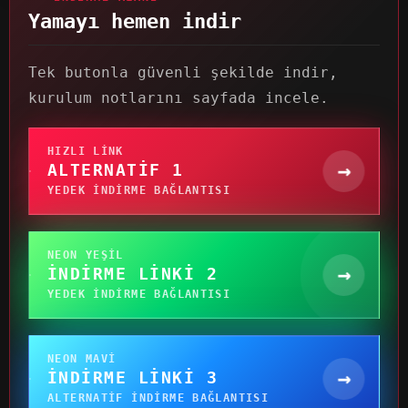
Yamayı hemen indir
Tek butonla güvenli şekilde indir,
kurulum notlarını sayfada incele.
HIZLI LINK
→
ALTERNATIF 1
YEDEK INDIRME BAĞLANTISI
NEON YEŞIL
→
İNDIRME LINKI 2
YEDEK INDIRME BAĞLANTISI
NEON MAVI
→
İNDIRME LINKI 3
ALTERNATIF INDIRME BAĞLANTISI