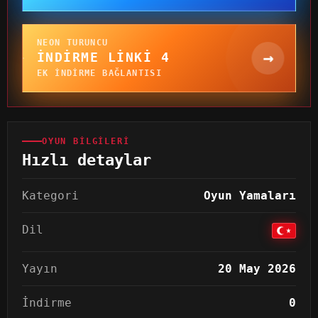
NEON TURUNCU
→
İNDIRME LINKI 4
EK INDIRME BAĞLANTISI
OYUN BILGILERI
Hızlı detaylar
Kategori
Oyun Yamaları
Dil
Yayın
20 May 2026
İndirme
0