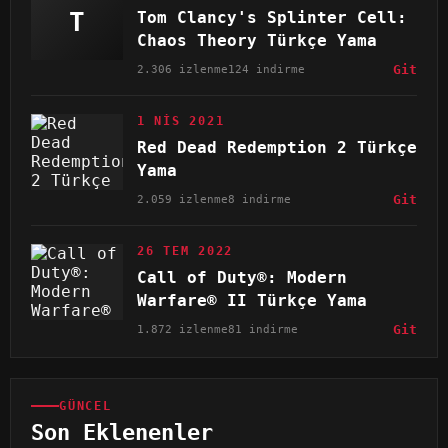
T
Tom Clancy's Splinter Cell:
Chaos Theory Türkçe Yama
2.306 izlenme
124 indirme
Git
1 NIS 2021
Red Dead Redemption 2 Türkçe
Yama
2.059 izlenme
8 indirme
Git
26 TEM 2022
Call of Duty®: Modern
Warfare® II Türkçe Yama
1.872 izlenme
81 indirme
Git
GÜNCEL
Son Eklenenler