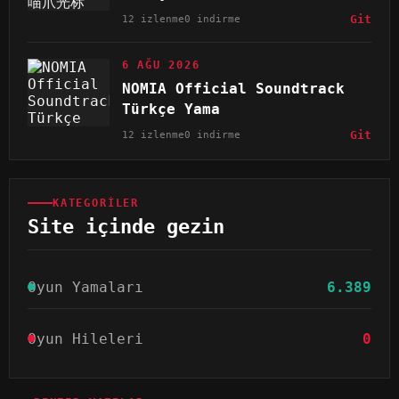
12 izlenme
0 indirme
Git
6 AĞU 2026
NOMIA Official Soundtrack
Türkçe Yama
12 izlenme
0 indirme
Git
KATEGORILER
Site içinde gezin
Oyun Yamaları
6.389
Oyun Hileleri
0