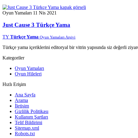
Oyun Yamaları
11 Nis 2021
Just Cause 3 Türkçe Yama
TY
Türkçe Yama
Oyun Yamaları Arşivi
Türkçe yama içeriklerini editoryal bir vitrin yapısında siz değerli ziyar
Kategoriler
Oyun Yamaları
Oyun Hileleri
Hızlı Erişim
Ana Sayfa
Arama
İletişim
Gizlilik Politikası
Kullanım Şartları
Telif Bildirimi
Sitemap.xml
Robots.txt