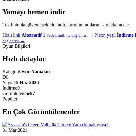
Yamayı hemen indir
Tek butonla güvenli şekilde indir, kurulum notlarını sayfada incele.
Hızlı link
Alternatif 1
→
Neon yeşil
İndirme 
Yedek indirme bağlantısı
→
bağlantısı
Oyun Bilgileri
Hızlı detaylar
Kategori
Oyun Yamaları
Dil
Yayın
12 Haz 2026
İndirme
0
Görüntülenme
97
Popüler
En Çok Görüntülenenler
31 Mar 2021