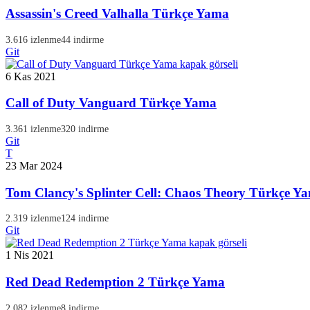
Assassin's Creed Valhalla Türkçe Yama
3.616 izlenme
44 indirme
Git
6 Kas 2021
Call of Duty Vanguard Türkçe Yama
3.361 izlenme
320 indirme
Git
T
23 Mar 2024
Tom Clancy's Splinter Cell: Chaos Theory Türkçe Y
2.319 izlenme
124 indirme
Git
1 Nis 2021
Red Dead Redemption 2 Türkçe Yama
2.082 izlenme
8 indirme