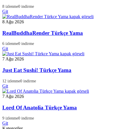
8 izlenme
0 indirme
Git
8 Ağu 2026
RealBuddhaRender Türkçe Yama
6 izlenme
0 indirme
Git
7 Ağu 2026
Just Eat Sushi! Türkçe Yama
12 izlenme
0 indirme
Git
7 Ağu 2026
Lord Of Anatolia Türkçe Yama
9 izlenme
0 indirme
Git
Kategoriler