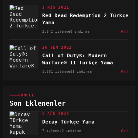
1 NIS 2021
Red Dead Redemption 2 Türkçe
Yama
2.042 izlenme
8 indirme
Git
26 TEM 2022
Call of Duty®: Modern
Warfare® II Türkçe Yama
1.861 izlenme
81 indirme
Git
GÜNCEL
Son Eklenenler
5 AĞU 2026
Decay Türkçe Yama
7 izlenme
0 indirme
Git