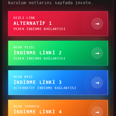
kurulum notlarını sayfada incele.
HIZLI LINK
→
ALTERNATIF 1
YEDEK INDIRME BAĞLANTISI
NEON YEŞIL
→
İNDIRME LINKI 2
YEDEK INDIRME BAĞLANTISI
NEON MAVI
→
İNDIRME LINKI 3
ALTERNATIF INDIRME BAĞLANTISI
NEON TURUNCU
→
İNDIRME LINKI 4