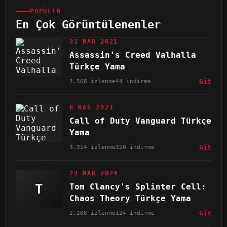
POPÜLER
En Çok Görüntülenenler
31 MAR 2021
Assassin's Creed Valhalla
Türkçe Yama
3.568 izlenme
44 indirme
Git
6 KAS 2021
Call of Duty Vanguard Türkçe
Yama
3.314 izlenme
320 indirme
Git
23 MAR 2024
T
Tom Clancy's Splinter Cell:
Chaos Theory Türkçe Yama
2.288 izlenme
124 indirme
Git