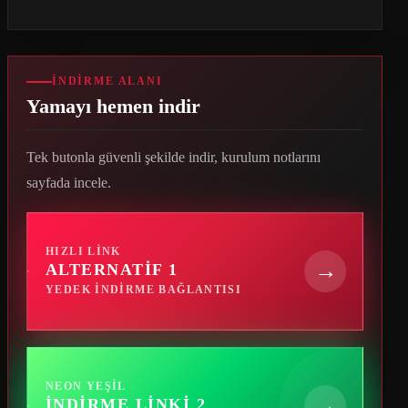
İNDIRME ALANI
Yamayı hemen indir
Tek butonla güvenli şekilde indir, kurulum notlarını
sayfada incele.
HIZLI LINK
→
ALTERNATIF 1
YEDEK INDIRME BAĞLANTISI
NEON YEŞIL
→
İNDIRME LINKI 2