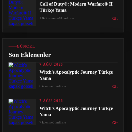
Call of Duty®: Modern Warfare® II
Türkçe Yama
1.872 izlenme
81 indirme
Git
GÜNCEL
Son Eklenenler
7 AĞU 2026
Witch's Apocalyptic Journey Türkçe
Yama
6 izlenme
0 indirme
Git
7 AĞU 2026
Witch's Apocalyptic Journey Türkçe
Yama
7 izlenme
0 indirme
Git