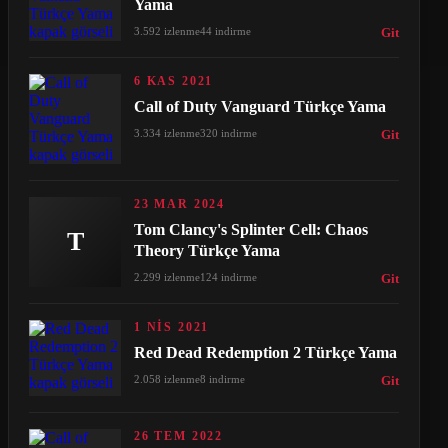
Yama
3.592 izlenme
44 indirme
Git
6 KAS 2021
Call of Duty Vanguard Türkçe Yama
3.334 izlenme
320 indirme
Git
23 MAR 2024
Tom Clancy's Splinter Cell: Chaos
T
Theory Türkçe Yama
2.299 izlenme
124 indirme
Git
1 NIS 2021
Red Dead Redemption 2 Türkçe Yama
2.058 izlenme
8 indirme
Git
26 TEM 2022