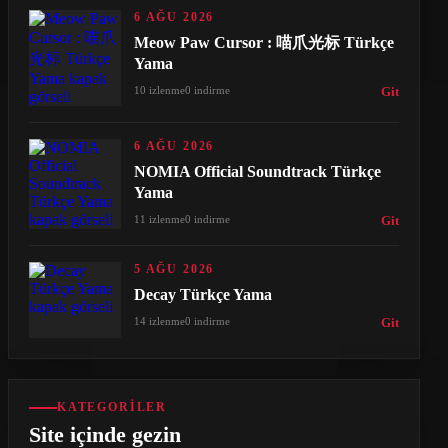
6 AĞU 2026
Meow Paw Cursor : 喵爪光标 Türkçe
Yama
10 izlenme
0 indirme
Git
6 AĞU 2026
NOMIA Official Soundtrack Türkçe
Yama
11 izlenme
0 indirme
Git
5 AĞU 2026
Decay Türkçe Yama
14 izlenme
0 indirme
Git
KATEGORILER
Site içinde gezin