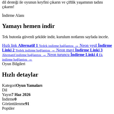
dil desteği ile oyunun keyfini çıkarın ve çiftlik yaşamının tadını
çıkarın!
İndirme Alanı
Yamayı hemen indir
Tek butonla güvenli şekilde indir, kurulum notlarını sayfada incele.
Hızlı link
Alternatif 1
→
Neon yeşil
İndirme
Yedek indirme bağlantısı
Linki 2
→
Neon mavi
İndirme Linki 3
Yedek indirme bağlantısı
→
Neon turuncu
İndirme Linki 4
Alternatif indirme bağlantısı
Ek
→
indirme bağlantısı
Oyun Bilgileri
Hızlı detaylar
Kategori
Oyun Yamaları
Dil
Yayın
7 Haz 2026
İndirme
0
Görüntülenme
91
Popüler