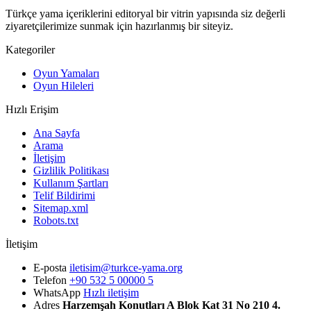
Türkçe yama içeriklerini editoryal bir vitrin yapısında siz değerli
ziyaretçilerimize sunmak için hazırlanmış bir siteyiz.
Kategoriler
Oyun Yamaları
Oyun Hileleri
Hızlı Erişim
Ana Sayfa
Arama
İletişim
Gizlilik Politikası
Kullanım Şartları
Telif Bildirimi
Sitemap.xml
Robots.txt
İletişim
E-posta
iletisim@turkce-yama.org
Telefon
+90 532 5 00000 5
WhatsApp
Hızlı iletişim
Adres
Harzemşah Konutları A Blok Kat 31 No 210 4.