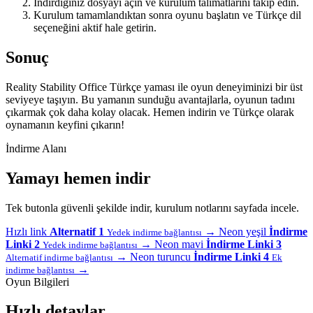
İndirdiğiniz dosyayı açın ve kurulum talimatlarını takip edin.
Kurulum tamamlandıktan sonra oyunu başlatın ve Türkçe dil
seçeneğini aktif hale getirin.
Sonuç
Reality Stability Office Türkçe yaması ile oyun deneyiminizi bir üst
seviyeye taşıyın. Bu yamanın sunduğu avantajlarla, oyunun tadını
çıkarmak çok daha kolay olacak. Hemen indirin ve Türkçe olarak
oynamanın keyfini çıkarın!
İndirme Alanı
Yamayı hemen indir
Tek butonla güvenli şekilde indir, kurulum notlarını sayfada incele.
Hızlı link
Alternatif 1
→
Neon yeşil
İndirme
Yedek indirme bağlantısı
Linki 2
→
Neon mavi
İndirme Linki 3
Yedek indirme bağlantısı
→
Neon turuncu
İndirme Linki 4
Alternatif indirme bağlantısı
Ek
→
indirme bağlantısı
Oyun Bilgileri
Hızlı detaylar