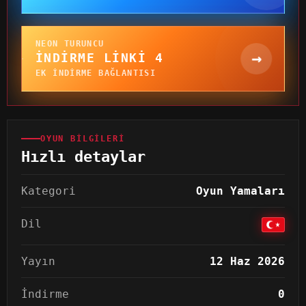
NEON TURUNCU
→
İNDIRME LINKI 4
EK INDIRME BAĞLANTISI
OYUN BILGILERI
Hızlı detaylar
Kategori
Oyun Yamaları
Dil
Yayın
12 Haz 2026
İndirme
0