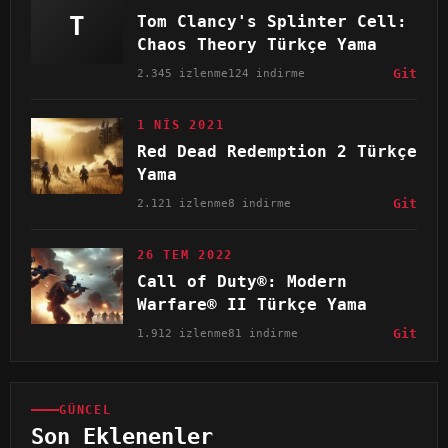
T
Tom Clancy's Splinter Cell:
Chaos Theory Türkçe Yama
2.345 izlenme
124 indirme
Git
1 NIS 2021
Red Dead Redemption 2 Türkçe
Yama
2.121 izlenme
8 indirme
Git
26 TEM 2022
Call of Duty®: Modern
Warfare® II Türkçe Yama
1.912 izlenme
81 indirme
Git
GÜNCEL
Son Eklenenler