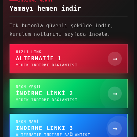
İNDIRME ALANI
Yamayı hemen indir
Tek butonla güvenli şekilde indir,
kurulum notlarını sayfada incele.
HIZLI LINK
→
ALTERNATIF 1
YEDEK INDIRME BAĞLANTISI
NEON YEŞIL
→
İNDIRME LINKI 2
YEDEK INDIRME BAĞLANTISI
NEON MAVI
→
İNDIRME LINKI 3
ALTERNATIF INDIRME BAĞLANTISI