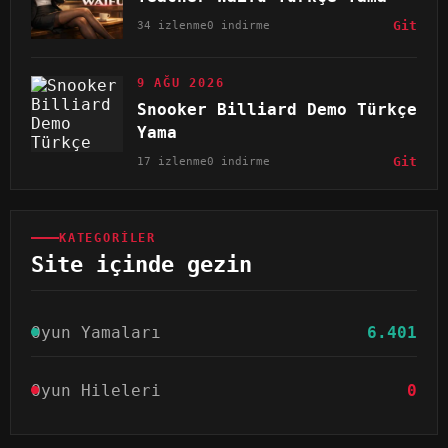
34 izlenme
0 indirme
Git
9 AĞU 2026
Snooker Billiard Demo Türkçe
Yama
17 izlenme
0 indirme
Git
KATEGORILER
Site içinde gezin
Oyun Yamaları
6.401
Oyun Hileleri
0