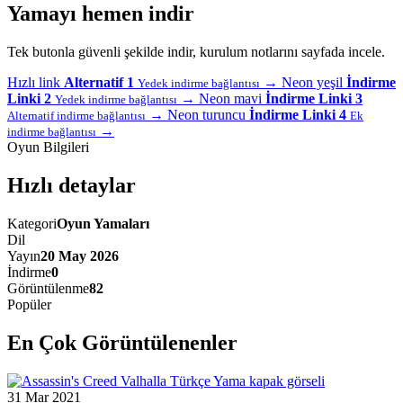
Yamayı hemen indir
Tek butonla güvenli şekilde indir, kurulum notlarını sayfada incele.
Hızlı link
Alternatif 1
→
Neon yeşil
İndirme
Yedek indirme bağlantısı
Linki 2
→
Neon mavi
İndirme Linki 3
Yedek indirme bağlantısı
→
Neon turuncu
İndirme Linki 4
Alternatif indirme bağlantısı
Ek
→
indirme bağlantısı
Oyun Bilgileri
Hızlı detaylar
Kategori
Oyun Yamaları
Dil
Yayın
20 May 2026
İndirme
0
Görüntülenme
82
Popüler
En Çok Görüntülenenler
31 Mar 2021