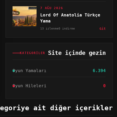
7 AĞU 2026
Lord Of Anatolia Türkçe
Yama
13 izlenme
0 indirme
Git
Site içinde gezin
KATEGORILER
Oyun Yamaları
6.394
Oyun Hileleri
0
egoriye ait diğer içerikler