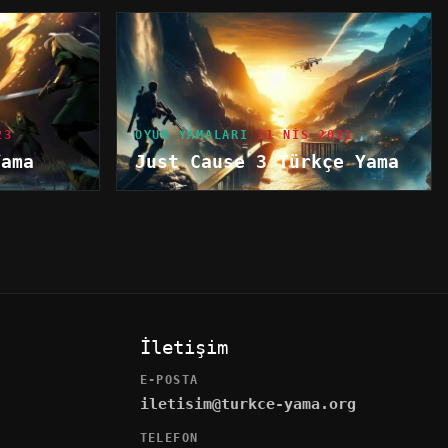
23
OYUN YAMALARI
11 NIS 2021
Yama
Just Cause 3 Türkçe Yama
İletişim
E-POSTA
iletisim@turkce-yama.org
TELEFON