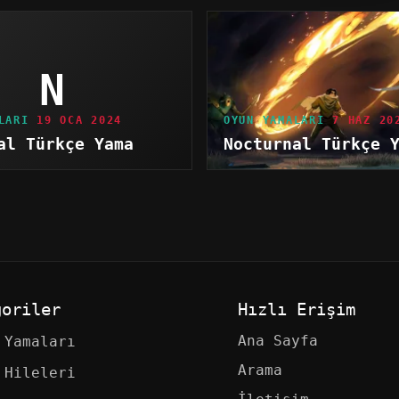
N
LARI
19 OCA 2024
OYUN YAMALARI
7 HAZ 20
al Türkçe Yama
Nocturnal Türkçe 
goriler
Hızlı Erişim
Ana Sayfa
 Yamaları
Arama
 Hileleri