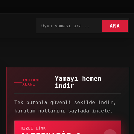
ARA
Yamayı hemen
İNDIRME
indir
ALANI
Tek butonla güvenli şekilde indir,
kurulum notlarını sayfada incele.
HIZLI LINK