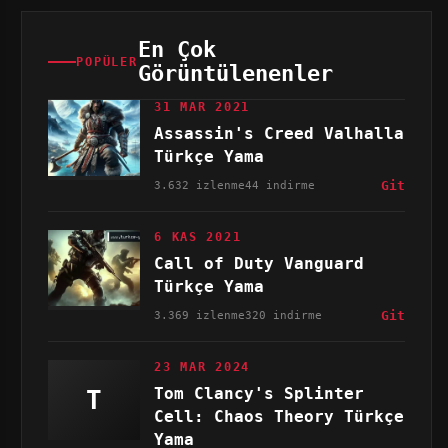
En Çok
POPÜLER
Görüntülenenler
31 MAR 2021
Assassin's Creed Valhalla
Türkçe Yama
3.632 izlenme
44 indirme
Git
6 KAS 2021
Call of Duty Vanguard
Türkçe Yama
3.369 izlenme
320 indirme
Git
23 MAR 2024
Tom Clancy's Splinter
T
Cell: Chaos Theory Türkçe
Yama