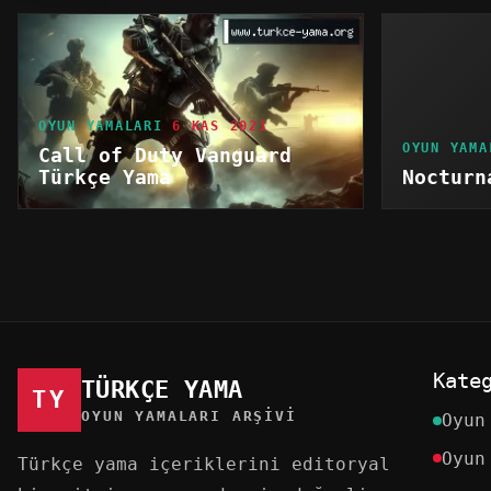
OYUN YAMALARI
6 KAS 2021
OYUN YAMA
Call of Duty Vanguard
Türkçe Yama
Nocturn
Kate
TÜRKÇE YAMA
TY
OYUN YAMALARI ARŞIVI
Oyun
Oyun
Türkçe yama içeriklerini editoryal