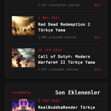
2.327 izlenme
124 indirme
Git
1 NIS 2021
Red Dead Redemption 2
Türkçe Yama
2.089 izlenme
8 indirme
Git
26 TEM 2022
Call of Duty®: Modern
Warfare® II Türkçe Yama
1.877 izlenme
81 indirme
Git
Son Eklenenler
GÜNCEL
8 AĞU 2026
RealBuddhaRender Türkçe