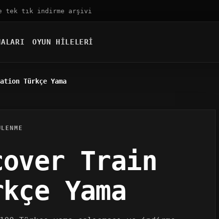
e tek tık indirme arşivi
MALARI
OYUN HILELERI
ation Türkçe Yama
ÜLENME
cover Train
rkçe Yama