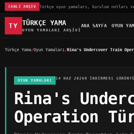
Türkçe oyun yamaları, kurulum notları v
CANLI ARŞIV
TÜRKÇE YAMA
TY
ANA SAYFA
OYUN YA
OYUN YAMALARI ARŞIVI
Türkçe Yama
Oyun Yamaları
Rina's Undercover Train Oper
14 HAZ 2026
0 INDIRME
91 GÖRÜNT
OYUN YAMALARI
Rina's Under
Operation Tü