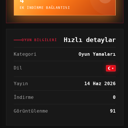
4
EK INDIRME BAĞLANTISI
Hızlı detaylar
OYUN BILGILERI
Kategori
Oyun Yamaları
Dil
Yayın
14 Haz 2026
İndirme
0
Görüntülenme
91