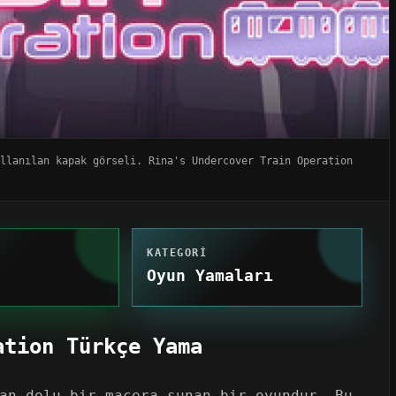
ullanılan kapak görseli. Rina's Undercover Train Operation
KATEGORI
Oyun Yamaları
ation Türkçe Yama
an dolu bir macera sunan bir oyundur. Bu